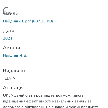
Вантажиться...
Файли
Найдиш Я.В.pdf
(607.26 KB)
Дата
2021
Автори
Найдиш, Я. В.
Видавець
ТДАТУ
Анотація
UK : У даній статті розглядається можливість
підвищення ефективності навчальних занять за
допомогою відтворення в знаковій формі предмета