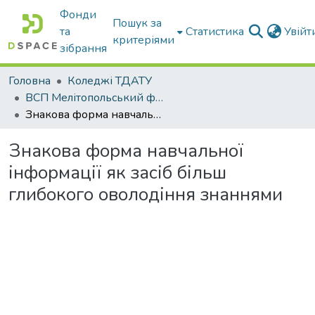
Фонди
Пошук за
та
Статистика
Увій
критеріями
зібрання
Головна
Коледжі ТДАТУ
ВСП Мелітопольський фаховий коледж ТДАТУ
Знакова форма навчальної інформації як засіб більш глибокого оволодіння знаннями
Знакова форма навчальної
інформації як засіб більш
глибокого оволодіння знаннями