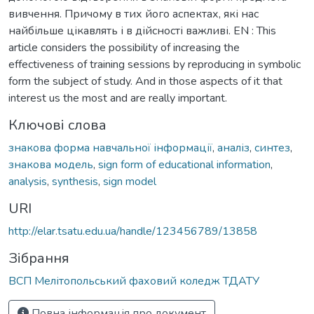
вивчення. Причому в тих його аспектах, які нас
найбільше цікавлять і в дійсності важливі. EN : This
article considers the possibility of increasing the
effectiveness of training sessions by reproducing in symbolic
form the subject of study. And in those aspects of it that
interest us the most and are really important.
Ключові слова
знакова форма навчальної інформації
,
аналіз
,
синтез
,
знакова модель
,
sign form of educational information
,
analysis
,
synthesis
,
sign model
URI
http://elar.tsatu.edu.ua/handle/123456789/13858
Зібрання
ВСП Мелітопольський фаховий коледж ТДАТУ
Повна інформація про документ