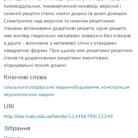
пиловіддільник, пневматичний конвеєр, верхній і
нижній решітні стани, скатні дошки та шнек домішок.
Симетрично над верхнім та нижнім решітними
станами встановлені додаткові решета, одне решето
має вигляд гладенької металевої поверхні без отворів,
а друге - виконане з металевої сітки з отворами
квадратної форми. При цьому між решетами решітних
станів та додатковими решетами змонтовані
з'єднувальні похилі дошки
Ключові слова
сільськогосподарське машинобудування
,
конструкція
зерноочисних машин
URI
http://elar.tsatu.edu.ua/handle/123456789/12249
Зібрання