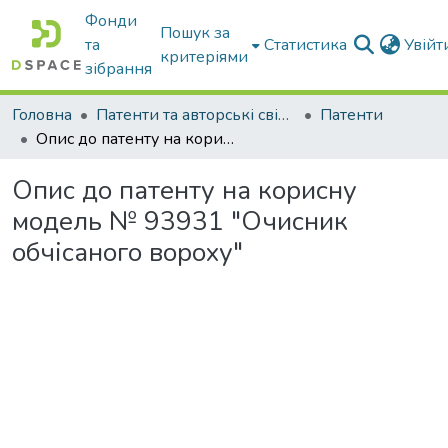
Фонди
Пошук за
та
Статистика
Увій
критеріями
зібрання
Головна
Патенти та авторські свідоцтва
Патенти
Опис до патенту на корисну модель № 93931 "Очисник обчісаного вороху"
Опис до патенту на корисну
модель № 93931 "Очисник
обчісаного вороху"