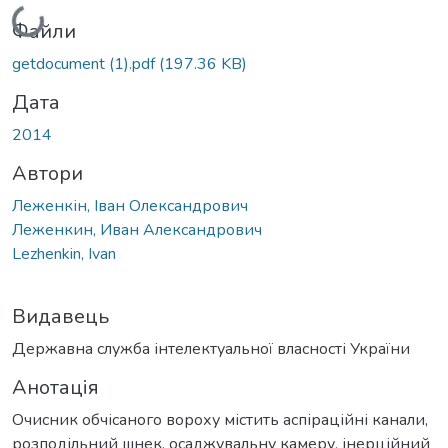
Вантажиться...
Файли
getdocument (1).pdf
(197.36 KB)
Дата
2014
Автори
Леженкін, Іван Олександрович
Леженкин, Иван Александрович
Lezhenkin, Ivan
Видавець
Державна служба інтелектуальної власності України
Анотація
Очисник обчісаного вороху містить аспіраційні канали,
розподільний шнек, осаджувальну камеру, інерційний