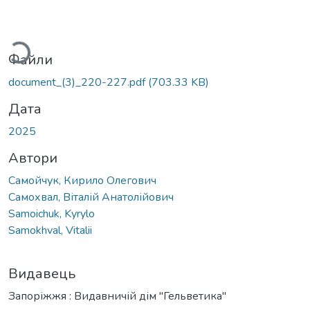
Вантажиться...
Файли
document_(3)_220-227.pdf
(703.33 KB)
Дата
2025
Автори
Самойчук, Кирило Олегович
Самохвал, Віталій Анатолійович
Samoichuk, Kyrylo
Samokhval, Vitalii
Видавець
Запоріжжя : Видавничій дім "Гельветика"