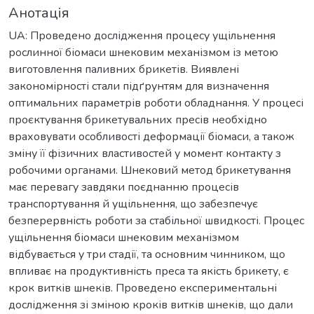
Анотація
UA: Проведено дослідження процесу ущільнення
рослинної біомаси шнековим механізмом із метою
виготовлення паливних брикетів. Виявлені
закономірності стали підґрунтям для визначення
оптимальних параметрів роботи обладнання. У процесі
проєктування брикетувальних пресів необхідно
враховувати особливості деформації біомаси, а також
зміну її фізичних властивостей у момент контакту з
робочими органами. Шнековий метод брикетування
має перевагу завдяки поєднанню процесів
транспортування й ущільнення, що забезпечує
безперервність роботи за стабільної швидкості. Процес
ущільнення біомаси шнековим механізмом
відбувається у три стадії, та основним чинником, що
впливає на продуктивність преса та якість брикету, є
крок витків шнеків. Проведено експериментальні
дослідження зі зміною кроків витків шнеків, що дали