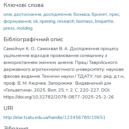
Ключові слова
олія
,
достискання
,
дослідження
,
біомаса
,
брикет
,
прес
,
формування
,
oil
,
ripening
,
research
,
biomass
,
briquette
,
press
,
molding
Бібліографічний опис
Самойчук К. О., Самохвал В. А. Дослідження процесу
ущільнення відходів провіювання соняшнику з
використанням змінних шнеків. Праці Таврійського
державного агротехнологічного університету: наукове
фахове видання. Технічні науки / ТДАТУ; гол. ред. д.т.н.,
проф. В. М. Кюрчев. Запоріжжя : Видавничий дім
«Гельветика», 2025. Вип. 25, т. 2. С. 220-227. DOI:
https://doi.org/10.32782/2078-0877-2025-25-2-26
URI
http://elar.tsatu.edu.ua/handle/123456789/19651
Зібрання