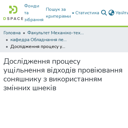
Фонди
Пошук за
та
Статистика
Увій
критеріями
зібрання
Головна
Факультет Механіко-технологічний
кафедра Обладнання переробних і харчових виробництв ім. професора Ф.Ю. Ялпачика
Дослідження процесу ущільнення відходів провіювання соняшнику з використанням змінних шнеків
Дослідження процесу
ущільнення відходів провіювання
соняшнику з використанням
змінних шнеків