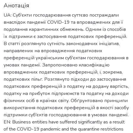
Анотація
UA: Суб'єкти господарювання суттєво постраждали
внаслідок пандемії COVID-19 та впроваджених для її
подолання карантинних обмежень. Одним із способів
їх підтримки є застосування податкових преференцій.
В статті розглянуто сутність законодавчих ініціатив,
направлених на впровадження податкових
преференцій українським суб'єктам господарювання в
умовах пандемії. Запропоновано класифікацію
впроваджених податкових преференцій, і, зокрема,
податкових пільг. Розглянуто підходи до застосування
податкових преференцій з податку на додану вартість,
податку на прибуток підприємств та податку на доходи
фізичних осіб в країнах світу. Обґрунтовано принципи
використання податкових преференцій в якості засобу
підтримки суб'єктів господарювання в умовах пандемії.
EN: Business entities have suffered significantly as a result
of the COVID-19 pandemic and the quarantine restrictions