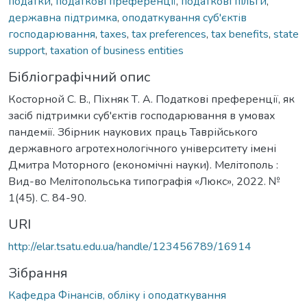
податки
,
податкові преференції
,
податкові пільги
,
державна підтримка
,
оподаткування суб'єктів
господарювання
,
taxes
,
tax preferences
,
tax benefits
,
state
support
,
taxation of business entities
Бібліографічний опис
Косторной С. В., Піхняк Т. А. Податкові преференції, як
засіб підтримки суб'єктів господарювання в умовах
пандемії. Збірник наукових праць Таврійського
державного агротехнологічного університету імені
Дмитра Моторного (економічні науки). Мелітополь :
Вид-во Мелітопольська типографія «Люкс», 2022. №
1(45). С. 84-90.
URI
http://elar.tsatu.edu.ua/handle/123456789/16914
Зібрання
Кафедра Фінансів, обліку і оподаткування