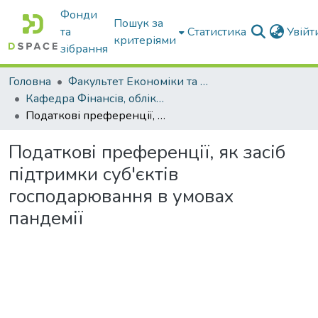
Фонди
Пошук за
та
Статистика
Увій
критеріями
зібрання
Головна
Факультет Економіки та бізнесу
Кафедра Фінансів, обліку і оподаткування
Податкові преференції, як засіб підтримки суб'єктів господарювання в умовах пандемії
Податкові преференції, як засіб
підтримки суб'єктів
господарювання в умовах
пандемії