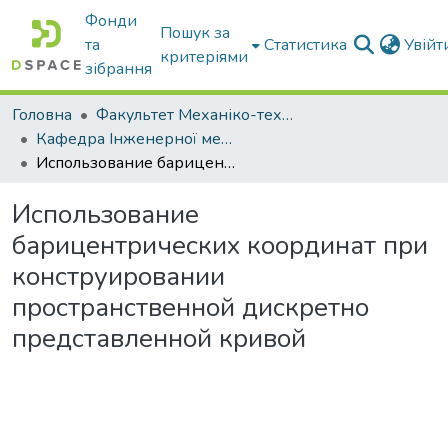
Фонди
Пошук за
та
Статистика
Увій
критеріями
зібрання
Головна
Факультет Механіко-технологічний
Кафедра Інженерної механіки та комп'ютерного проектування
Использование барицентрических координат при конструировании пространственной дискретно представленной кривой
Использование
барицентрических координат при
конструировании
пространственной дискретно
представленной кривой