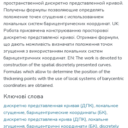
пространственной дискретно представленной кривой.
Получены формулы позволяющие определять
положение точек сгущения с использованием
локальных систем барицентрических координат. UK:
Робота присвячена конструюванню просторової
дискретно представленої кривої. Отримані формули,
що дають можливість визначати положення точок
згущення з використанням локальних систем
барицентричних координат. EN: The work is devoted to
construction of the spatial discretely presented curves.
Formulas which allow to determine the position of the
thickening points with the use of local systems of barycentric
coordinates are obtained.
Ключові слова
дискретно представленная кривая (ДПК)
,
локальное
сгущение
,
барицентрические координаты (БК)
,
дискретно представлена крива (ДПК)
,
локальне
згущення
,
барицентричні координати (БК)
,
discretely