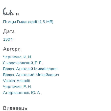
Вантажиться...
Файли
Птицы Гыдана.pdf
(1.3 MB)
Дата
1994
Автори
Черничко, И. И.
Сыроечковский, Е. Е.
Волох, Анатолій Михайлович
Волох, Анатолий Михайлович
Volokh, Anatolii
Черничко, Р. Н.
Андрющенко, Ю. А.
Видавець