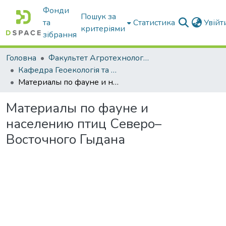
Фонди
Пошук за
та
Статистика
Увій
критеріями
зібрання
Головна
Факультет Агротехнологій та екології
Кафедра Геоекологія та землеустрій
Материалы по фауне и населению птиц Северо–Восточного Гыдана
Материалы по фауне и
населению птиц Северо–
Восточного Гыдана