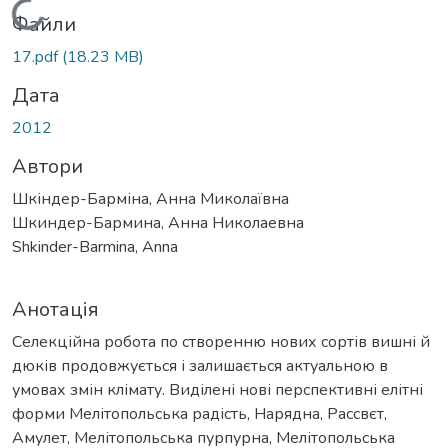
Вантажиться...
Файли
17.pdf
(18.23 MB)
Дата
2012
Автори
Шкіндер-Барміна, Анна Миколаївна
Шкиндер-Бармина, Анна Николаевна
Shkinder-Barmina, Anna
Анотація
Селекційна робота по створенню нових сортів вишні й
дюків продовжується і залишається актуальною в
умовах змін клімату. Виділені нові перспективні елітні
форми Мелітопольська радість, Нарядна, Рассвєт,
Амулет, Мелітопольська пурпурна, Мелітопольська