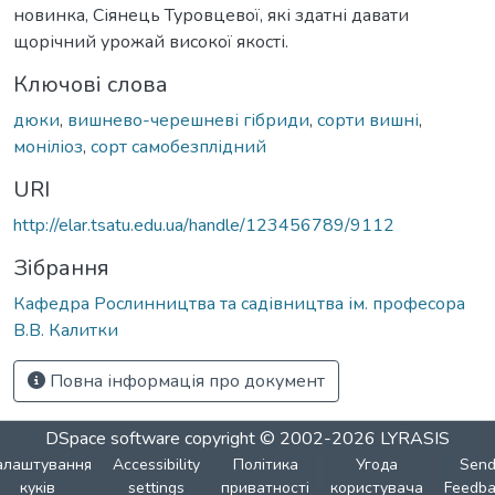
новинка, Сіянець Туровцевої, які здатні давати
щорічний урожай високої якості.
Ключові слова
дюки
,
вишнево-черешневі гібриди
,
сорти вишні
,
моніліоз
,
сорт самобезплідний
URI
http://elar.tsatu.edu.ua/handle/123456789/9112
Зібрання
Кафедра Рослинництва та садівництва ім. професора
В.В. Калитки
Повна інформація про документ
DSpace software
copyright © 2002-2026
LYRASIS
алаштування
Accessibility
Політика
Угода
Sen
куків
settings
приватності
користувача
Feedba