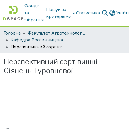
Фонди
Пошук за
та
Статистика
Увій
критеріями
зібрання
Головна
Факультет Агротехнологій та екології
Кафедра Рослинництва та садівництва ім. професора В.В. Калитки
Перспективний сорт вишні Сіянець Туровцевої
Перспективний сорт вишні
Сіянець Туровцевої