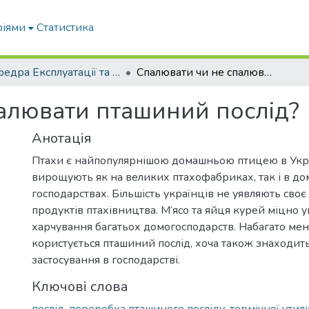
ріями
Статистика
Кафедра Експлуатації та технічного сервісу машин
Спалювати чи не спалювати пташиний послід?
алювати пташиний послід?
Анотація
Птахи є найпопулярнішою домашньою птицею в Україні
вирощують як на великих птахофабриках, так і в до
господарствах. Більшість українців не уявляють своє
продуктів птахівництва. М‘ясо та яйця курей міцно 
харчування багатьох домогосподарств. Набагато ме
користується пташиний послід, хоча також знаходит
застосування в господарстві.
Ключові слова