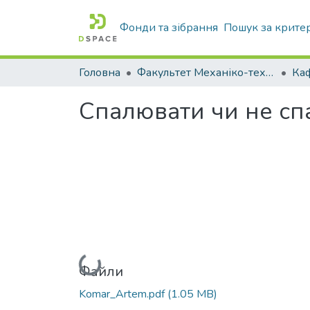
Фонди та зібрання
Пошук за крите
Головна
Факультет Механіко-технологічний
Спалювати чи не сп
Вантажиться...
Файли
Komar_Artem.pdf
(1.05 MB)