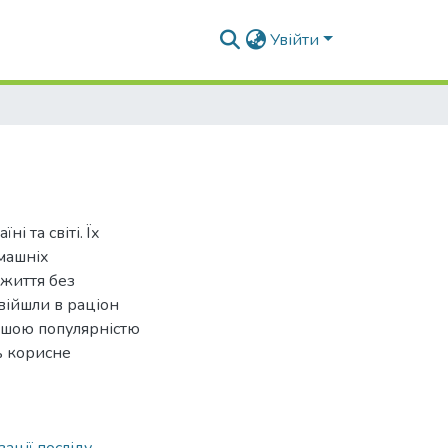
Увійти
 та світі. Їх
машніх
 життя без
увійшли в раціон
ншою популярністю
ь корисне