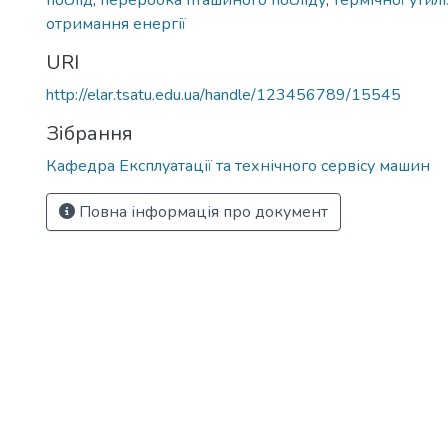
послід
,
переробка пташиного посліду
,
термічної утилі
отримання енергії
URI
http://elar.tsatu.edu.ua/handle/123456789/15545
Зібрання
Кафедра Експлуатації та технічного сервісу машин
Повна інформація про документ