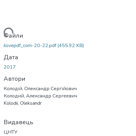
антажиться...
Файли
ilovepdf_com-20-22.pdf
(455.92 KB)
Дата
2017
Автори
Колодій, Олександр Сергійович
Колодий, Александр Сергеевич
Kolodii, Oleksandr
Видавець
ЦНТУ