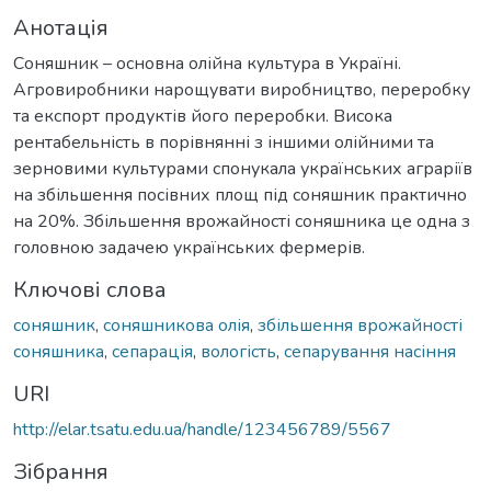
Анотація
Соняшник – основна олійна культура в Україні.
Агровиробники нарощувати виробництво, переробку
та експорт продуктів його переробки. Висока
рентабельність в порівнянні з іншими олійними та
зерновими культурами спонукала українських аграріїв
на збільшення посівних площ під соняшник практично
на 20%. Збільшення врожайності соняшника це одна з
головною задачею українських фермерів.
Ключові слова
соняшник
,
соняшникова олія
,
збільшення врожайності
соняшника
,
сепарація
,
вологість
,
сепарування насіння
URI
http://elar.tsatu.edu.ua/handle/123456789/5567
Зібрання