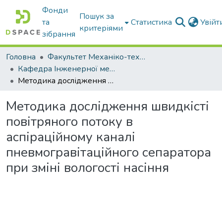
Фонди
Пошук за
та
Статистика
Увій
критеріями
зібрання
Головна
Факультет Механіко-технологічний
Кафедра Інженерної механіки та комп'ютерного проектування
Методика дослідження швидкісті повітряного потоку в аспіраційному каналі пневмогравітаційного сепаратора при зміні вологості насіння
Методика дослідження швидкісті
повітряного потоку в
аспіраційному каналі
пневмогравітаційного сепаратора
при зміні вологості насіння