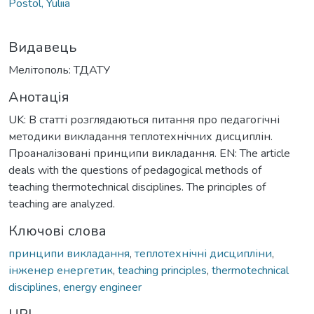
Postol, Yuliia
Видавець
Мелітополь: ТДАТУ
Анотація
UK: В статті розглядаються питання про педагогічні
методики викладання теплотехнічних дисциплін.
Проаналізовані принципи викладання. EN: The article
deals with the questions of pedagogical methods of
teaching thermotechnical disciplines. The principles of
teaching are analyzed.
Ключові слова
принципи викладання
,
теплотехнічні дисципліни
,
інженер енергетик
,
teaching principles
,
thermotechnical
disciplines
,
energy engineer