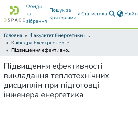
Фонди
Пошук за
та
Статистика
Увій
критеріями
зібрання
Головна
Факультет Енергетики і комп'ютерних технологій
Кафедра Електроенергетики і електротехнологій
Підвищення ефективності викладання теплотехнічних дисциплін при підготовці інженера енергетика
Підвищення ефективності
викладання теплотехнічних
дисциплін при підготовці
інженера енергетика