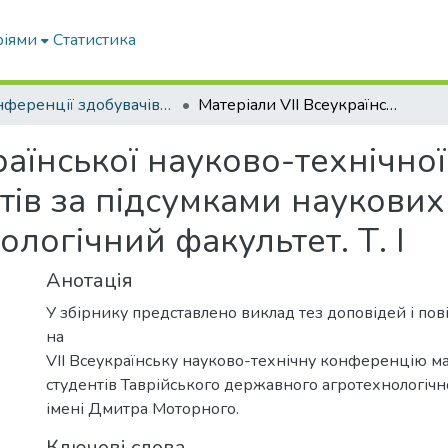
ріями
Статистика
Конференції здобувачів та молодих вчених
Матеріали VII Всеукраїнської науково-технічної конференції магістрантів і студентів за підсумками наукових досліджень 2019 року. Механіко-технологічний факультет. Т. І
раїнської науково-технічно
ентів за підсумками наукови
ологічний факультет. Т. І
Анотація
У збірнику представлено виклад тез доповідей і по
на
VII Всеукраїнську науково-технічну конференцію маг
студентів Таврійського державного агротехнологічн
імені Дмитра Моторного.
Ключові слова