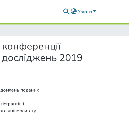
Увійти
ї конференції
х досліджень 2019
відомлень поданих
істрантів і
ого університету