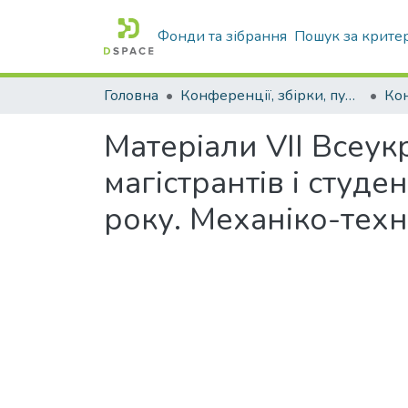
Фонди та зібрання
Пошук за крите
Головна
Конференції, збірки, публікації молодих вчених і здобувачів : магістрів, бакалаврів, аспірантів.
Матеріали VII Всеук
магістрантів і студ
року. Механіко-техн