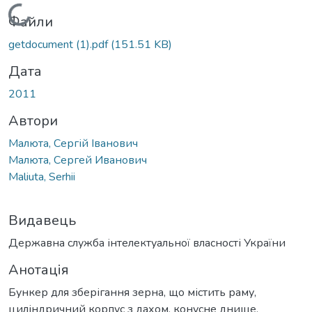
Вантажиться...
Файли
getdocument (1).pdf
(151.51 KB)
Дата
2011
Автори
Малюта, Сергій Іванович
Малюта, Сергей Иванович
Maliuta, Serhii
Видавець
Державна служба інтелектуальної власності України
Анотація
Бункер для зберігання зерна, що містить раму,
циліндричний корпус з дахом, конусне днище,