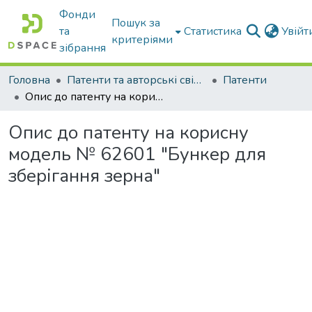
Фонди
Пошук за
та
Статистика
Увій
критеріями
зібрання
Головна
Патенти та авторські свідоцтва
Патенти
Опис до патенту на корисну модель № 62601 "Бункер для зберігання зерна"
Опис до патенту на корисну
модель № 62601 "Бункер для
зберігання зерна"