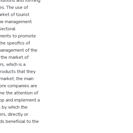
nditions and forming
ces. The use of
rket of tourist
f the management
Sectoral
pments to promote
the specifics of
 management of the
 the market of
s, which is a
products that they
market, the main
more companies are
me the attention of
lop and implement a
 by which the
s, directly or
ds beneficial to the