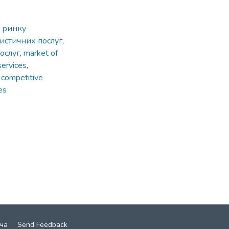
 ринку
истичних послуг
,
ослуг
,
market of
services
,
,
competitive
es
ча
Send Feedback