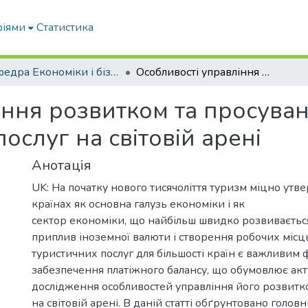
ріями
Статистика
Кафедра Економіки і бізнесу
Особливості управління розвитком та просуванням національного ринку туристичних послуг на світовій арені
іння розвитком та просува
ослуг на світовій арені
Анотація
UK: На початку нового тисячоліття туризм міцно утве
країнах як основна галузь економіки і як
сектор економіки, що найбільш швидко розвиваєтьс
приплив іноземної валюти і створення робочих місц
туристичних послуг для більшості країн є важливим
забезпечення платіжного балансу, що обумовлює акт
дослідження особливостей управління його розвитк
на світовій арені. В даній статті обґрунтовано головн