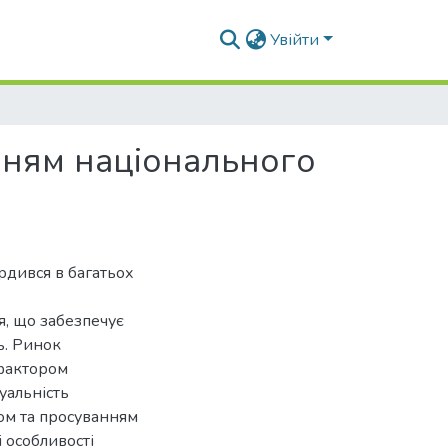
Увійти
нням національного
рдився в багатьох
я, що забезпечує
ь. Ринок
 фактором
уальність
ом та просуванням
і особливості