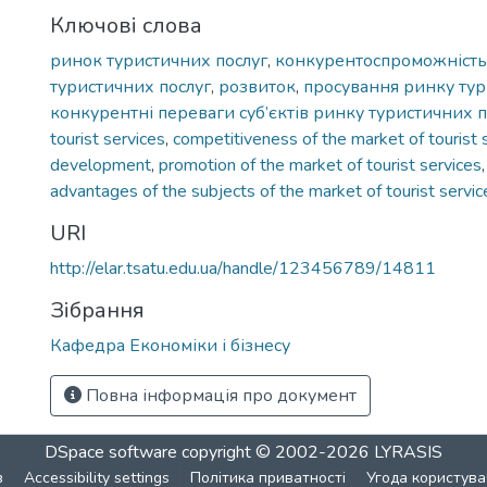
Ключові слова
ринок туристичних послуг
,
конкурентоспроможність
туристичних послуг
,
розвиток
,
просування ринку тур
конкурентні переваги суб’єктів ринку туристичних п
tourist services
,
competitiveness of the market of tourist 
development
,
promotion of the market of tourist services
advantages of the subjects of the market of tourist servic
URI
http://elar.tsatu.edu.ua/handle/123456789/14811
Зібрання
Кафедра Економіки і бізнесу
Повна інформація про документ
DSpace software
copyright © 2002-2026
LYRASIS
в
Accessibility settings
Політика приватності
Угода користува