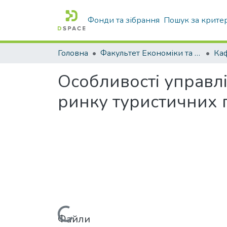
Фонди та зібрання
Пошук за крите
Головна
Факультет Економіки та бізнесу
Особливості управл
ринку туристичних п
Вантажиться...
Файли