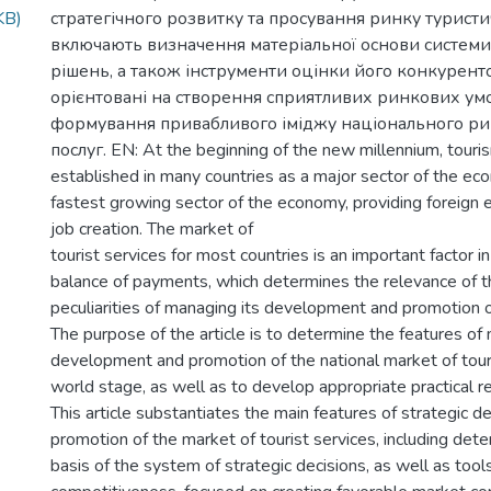
KB)
стратегічного розвитку та просування ринку туристи
включають визначення матеріальної основи системи
рішень, а також інструменти оцінки його конкурент
орієнтовані на створення сприятливих ринкових умо
формування привабливого іміджу національного ри
послуг. EN: At the beginning of the new millennium, tour
established in many countries as a major sector of the e
fastest growing sector of the economy, providing foreign
job creation. The market of
tourist services for most countries is an important factor i
balance of payments, which determines the relevance of t
peculiarities of managing its development and promotion 
The purpose of the article is to determine the features of
development and promotion of the national market of tour
world stage, as well as to develop appropriate practical
This article substantiates the main features of strategic
promotion of the market of tourist services, including dete
basis of the system of strategic decisions, as well as tools