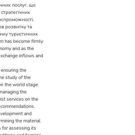
чних послуг, що
 стратегічних
оспроможності,
в розвитку та
нку туристичних
ism has become firmly
conomy and as the
 exchange inflows and
n ensuring the
he study of the
on the world stage.
 managing the
ist services on the
 recommendations.
 development and
rmining the material
 for assessing its