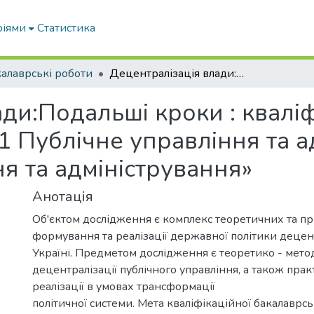
ріями
Статистика
алаврські роботи
Децентралізація влади:Подальші кроки : кваліфікаційна робота бакалавра : спец. 281 Публічне управління та адміністрування ОПП «Публічне управління та адміністрування»
ди:Подальші кроки : квалі
81 Публічне управління та 
я та адміністрування»
Анотація
Об'єктом дослідження є комплекс теоретичних та пр
формування та реалізації державної політики децент
Україні. Предметом дослідження є теоретико - мето
децентралізації публічного управління, а також прак
реалізації в умовах трансформації
політичної системи. Мета кваліфікаційної бакалаврсь