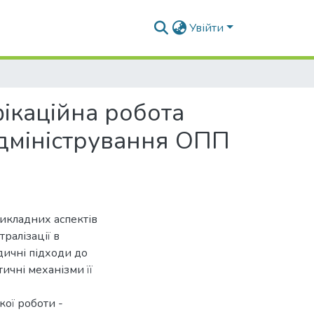
Увійти
фікаційна робота
адміністрування ОПП
икладних аспектів
ралізації в
дичні підходи до
тичні механізми її
кої роботи -