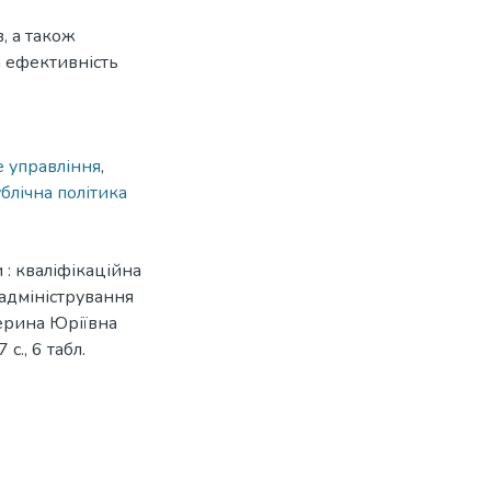
, а також
 ефективність
 управління
,
блічна політика
 : кваліфікаційна
 адміністрування
терина Юріївна
с., 6 табл.