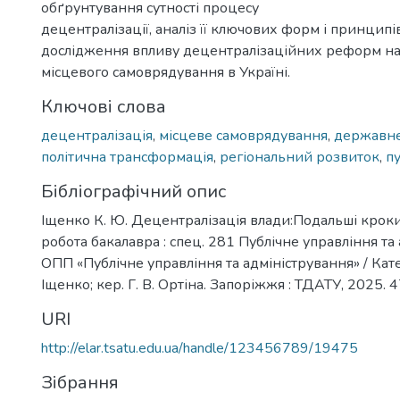
обґрунтування сутності процесу
децентралізації, аналіз її ключових форм і принципів
дослідження впливу децентралізаційних реформ на
місцевого самоврядування в Україні.
Ключові слова
децентралізація
,
місцеве самоврядування
,
державне
політична трансформація
,
регіональний розвиток
,
пу
Бібліографічний опис
Іщенко К. Ю. Децентралізація влади:Подальші кроки
робота бакалавра : спец. 281 Публічне управління та
ОПП «Публічне управління та адміністрування» / Ка
Іщенко; кер. Г. В. Ортіна. Запоріжжя : ТДАТУ, 2025. 47 
URI
http://elar.tsatu.edu.ua/handle/123456789/19475
Зібрання