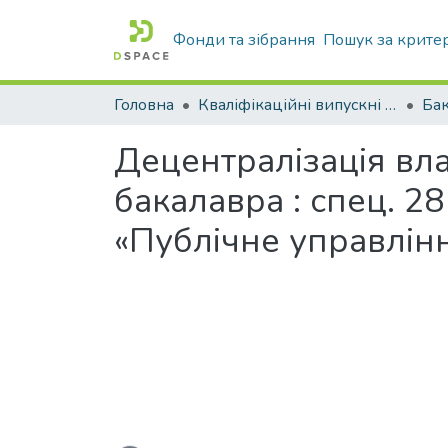
Фонди та зібрання
Пошук за крите
Головна
Кваліфікаційні випускні роботи бакалаврів і магістрів
Бак
Децентралізація вла
бакалавра : спец. 2
«Публічне управлінн