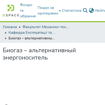
Фонди
Пошук за
та
Статистика
Увій
критеріями
зібрання
Головна
Факультет Механіко-технологічний
Кафедра Експлуатації та технічного сервісу машин
Биогаз – альтернативный энергоноситель
Биогаз – альтернативный
энергоноситель