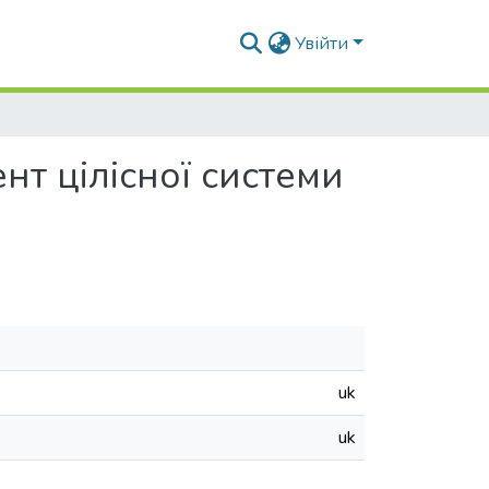
Увійти
нт цілісної системи
uk
uk