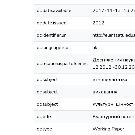
dc.date.available
2017-11-13T13:2
dc.date.issued
2012
dc.identifier.uri
http://elar.tsatu.
dc.language.iso
uk
Достижения науки 
dc.relation.ispartofseries
12.2012 -30.12.20
dc.subject
етнопедагогіка
dc.subject
виховання
dc.subject
культурні цінності
dc.title
Культурний потенц
dc.type
Working Paper