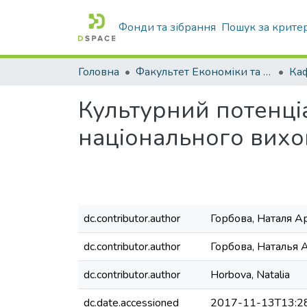
Фонди та зібрання
Пошук за крите
Головна
Факультет Економіки та бізнесу
Культурний потенціа
національного вих
dc.contributor.author
Горбова, Наталя А
dc.contributor.author
Горбова, Наталья
dc.contributor.author
Horbova, Natalia
dc.date.accessioned
2017-11-13T13:2