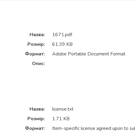
Назва:
1671.pdf
Розмір:
61.39 KB
Формат:
Adobe Portable Document Format
Опис:
Назва:
license.txt
Розмір:
1.71 KB
Формат:
Item-specific license agreed upon to s