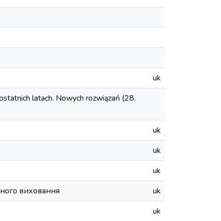
uk
tnich latach. Nowych rozwiązań (28.
uk
uk
uk
ьного виховання
uk
uk