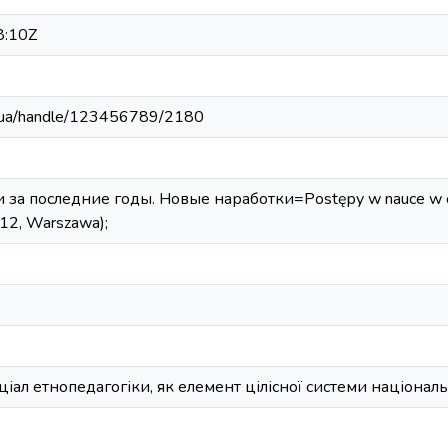
8:10Z
edu.ua/handle/123456789/2180
за последние годы. Новые наработки=Postępy w nauce w osta
12, Warszawa);
іал етнопедагогіки, як елемент цілісної системи націонал