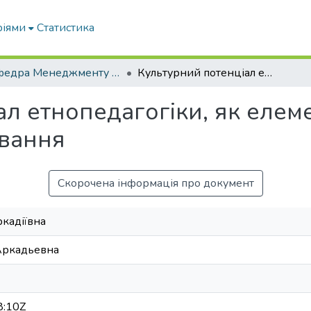
ріями
Статистика
Кафедра Менеджменту та публічного адміністрування
Культурний потенціал етнопедагогіки, як елемент цілісної системи національного виховання
л етнопедагогіки, як елеме
овання
Скорочена інформація про документ
ркадіївна
 Аркадьевна
8:10Z