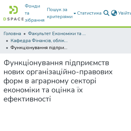
Фонди
Пошук за
та
Статистика
Увій
критеріями
зібрання
Головна
Факультет Економіки та бізнесу
Кафедра Фінансів, обліку і оподаткування
Функціонування підприємств нових організаційно-правових форм в аграрному секторі економіки та оцінка їх ефективності
Функціонування підприємств
нових організаційно-правових
форм в аграрному секторі
економіки та оцінка їх
ефективності