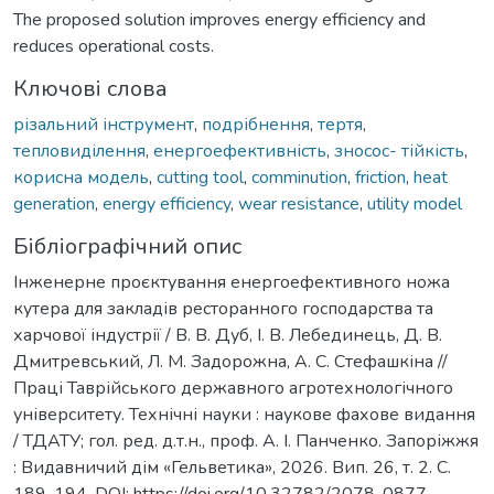
The proposed solution improves energy efficiency and
reduces operational costs.
Ключові слова
різальний інструмент
,
подрібнення
,
тертя
,
тепловиділення
,
енергоефективність
,
зносос- тійкість
,
корисна модель
,
cutting tool
,
comminution
,
friction
,
heat
generation
,
energy efficiency
,
wear resistance
,
utility model
Бібліографічний опис
Інженерне проєктування енергоефективного ножа
кутера для закладів ресторанного господарства та
харчової індустрії / В. В. Дуб, І. В. Лебединець, Д. В.
Дмитревський, Л. М. Задорожна, А. С. Стефашкіна //
Праці Таврійського державного агротехнологічного
університету. Технічні науки : наукове фахове видання
/ ТДАТУ; гол. ред. д.т.н., проф. А. І. Панченко. Запоріжжя
: Видавничий дім «Гельветика», 2026. Вип. 26, т. 2. С.
189-194. DOI: https://doi.org/10.32782/2078-0877-