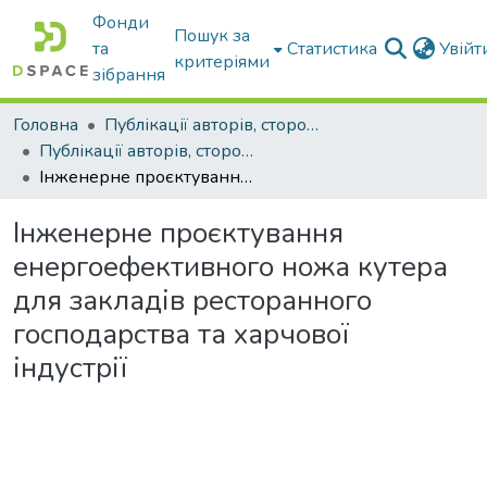
Фонди
Пошук за
та
Статистика
Увій
критеріями
зібрання
Головна
Публікації авторів, сторонніх університету
Публікації авторів, сторонніх університету
Інженерне проєктування енергоефективного ножа кутера для закладів ресторанного господарства та харчової індустрії
Інженерне проєктування
енергоефективного ножа кутера
для закладів ресторанного
господарства та харчової
індустрії