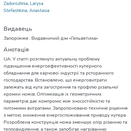
Zadorozhnia, Larysa
Stefashkina, Anastasia
Видавець
Запоріжжя : Видавничий дім «Гельветика»
Анотація
UA: У статті розглянуто актуальну проблему
підвищення енергоефективності кутерного
обладнання для харчової індустрії та рсторанного
господарства. Встановлено, що енерговитрати
залежать від кута загострення та профілю різальної
кромки ножів. Оптимізація їх геометричних
параметрів дає компроміс між зносостійкістю та
питомими витратами. Запропоновано технічне рішення
з метою зниження енергоспоживання приводу кутера.
Розроблена конструкція ножа зменшує опір різанню та
тепловиділення, а також запобігає нагріванню