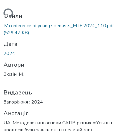
ься...
Файли
ІV conference of young scientists_MTF 2024_110.pdf
(529.47 KB)
Дата
2024
Автори
Зюзін, М.
Видавець
Запоріжжя : 2024
Анотація
UA: Методологічні основи САПР різних об'єктів і
процесів були закладені і в великій мірі