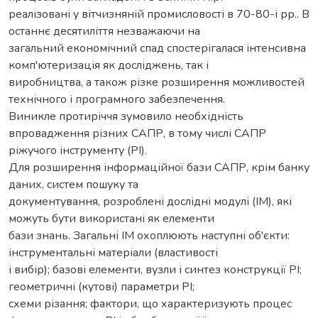
реалізовані у вітчизняній промисловості в 70-80-і рр.. В
останнє десятиліття незважаючи на
загальний економічний спад спостерігалася інтенсивна
комп'ютеризація як досліджень, так і
виробництва, а також різке розширення можливостей
технічного і програмного забезпечення.
Виникле протиріччя зумовило необхідність
впровадження різних САПР, в тому числі САПР
ріжучого інструменту (РІ).
Для розширення інформаційної бази САПР, крім банку
даних, систем пошуку та
документування, розроблені дослідні модулі (ІМ), які
можуть бути використані як елементи
бази знань. Загальні ІМ охоплюють наступні об'єкти:
інструментальні матеріали (властивості
і вибір); базові елементи, вузли і синтез конструкції РІ;
геометричні (кутові) параметри РІ;
схеми різання; фактори, що характеризують процес