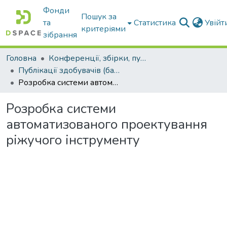
Фонди
Пошук за
та
Статистика
Увій
критеріями
зібрання
Головна
Конференції, збірки, публікації молодих вчених і здобувачів : магістрів, бакалаврів, аспірантів.
Публікації здобувачів (бакалаврів. магістрів, аспірантів)
Розробка системи автоматизованого проектування ріжучого інструменту
Розробка системи
автоматизованого проектування
ріжучого інструменту