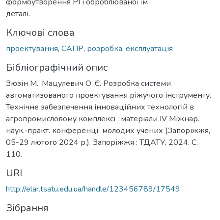
формоутворення РІ і оброблюваної їм
деталі.
Ключові слова
проектування
,
САПР
,
розробка
,
експлуатація
Бібліографічний опис
Зюзін М., Мацулевич О. Є. Розробка системи
автоматизованого проектування ріжучого інструменту.
Технічне забезпечення інноваційних технологій в
агропромисловому комплексі : матеріали IV Міжнар.
наук.-практ. конференції молодих учених (Запоріжжя,
05-29 лютого 2024 р.). Запоріжжя : ТДАТУ, 2024. С.
110.
URI
http://elar.tsatu.edu.ua/handle/123456789/17549
Зібрання