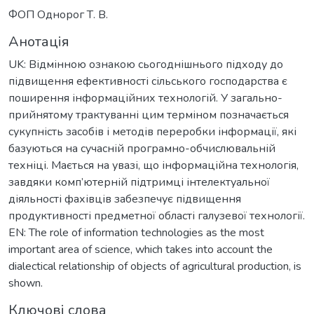
ФОП Однорог Т. В.
Анотація
UK: Відмінною ознакою сьогоднішнього підходу до
підвищення ефективності сільського господарства є
поширення інформаційних технологій. У загально-
прийнятому трактуванні цим терміном позначається
сукупність засобів і методів переробки інформації, які
базуються на сучасній програмно-обчислювальній
техніці. Мається на увазі, що інформаційна технологія,
завдяки комп’ютерній підтримці інтелектуальної
діяльності фахівців забезпечує підвищення
продуктивності предметної області галузевої технології.
EN: The role of information technologies as the most
important area of science, which takes into account the
dialectical relationship of objects of agricultural production, is
shown.
Ключові слова