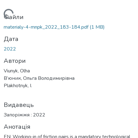
антажиться...
Файли
materialy-4-mnpk_2022_183-184.pdf
(1 MB)
Дата
2022
Автори
Viunyk, Olha
В’юник, Ольга Володимирівна
Plakhotnyk, I.
Видавець
Запоріжжя : 2022
Анотація
EN: Working-in of friction pairs is a mandatory technological