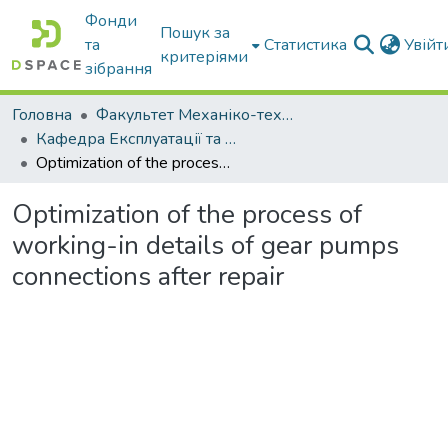
Фонди
Пошук за
та
Статистика
Увій
критеріями
зібрання
Головна
Факультет Механіко-технологічний
Кафедра Експлуатації та технічного сервісу машин
Optimization of the process of working-in details of gear pumps connections after repair
Optimization of the process of
working-in details of gear pumps
connections after repair