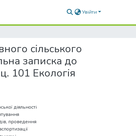
Увійти
вного сільського
ьна записка до
ц. 101 Екологія
ської діяльності
нтування
дів, проведення
аспортизації