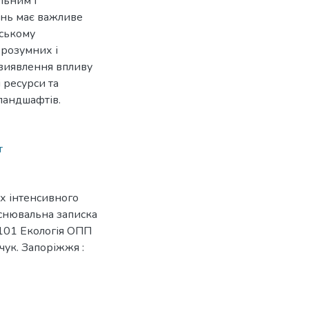
льним і
ень має важливе
ьському
-розумних і
 виявлення впливу
 ресурси та
ландшафтів.
т
ах інтенсивного
снювальна записка
 101 Екологія ОПП
нчук. Запоріжжя :