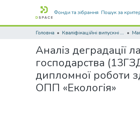
Фонди та зібрання
Пошук за крите
Головна
Кваліфікаційні випускні роботи бакалаврів і магістрів
Маг
Аналіз деградації л
господарства (13ГЗ
дипломної роботи зд
ОПП «Екологія»