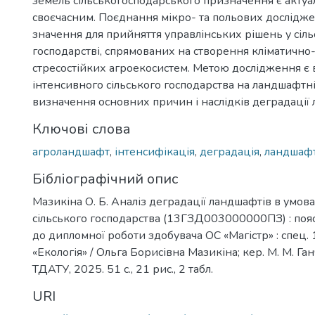
земель сільськогосподарського призначення є актуа
своєчасним. Поєднання мікро- та польових дослідж
значення для прийняття управлінських рішень у сіл
господарстві, спрямованих на створення кліматично
стресостійких агроекосистем. Метою дослідження є
інтенсивного сільського господарства на ландшафтні
визначення основних причин і наслідків деградації 
Ключові слова
агроландшафт
,
інтенсифікація
,
деградація
,
ландшаф
Бібліографічний опис
Мазикіна О. Б. Аналіз деградації ландшафтів в умов
сільського господарства (13ГЗД003000000ПЗ) : поя
до дипломної роботи здобувача ОС «Магістр» : спец.
«Екологія» / Ольга Борисівна Мазикіна; кер. М. М. Га
ТДАТУ, 2025. 51 с., 21 рис., 2 табл.
URI