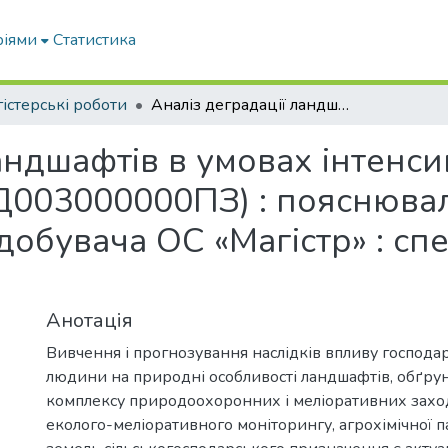
ріями
Статистика
істерські роботи
Аналіз деградації ландшафтів в умовах інтенсивного сільського господарства (13ГЗД003000000ПЗ) : пояснювальна записка до дипломної роботи здобувача ОС «Магістр» : спец. 101 Екологія ОПП «Екологія»
андшафтів в умовах інтенси
Д003000000ПЗ) : пояснювал
обувача ОС «Магістр» : спе
Анотація
Вивчення і прогнозування наслідків впливу господар
людини на природні особливості ландшафтів, обґру
комплексу природоохоронних і меліоративних захо
еколого-меліоративного моніторингу, агрохімічної п