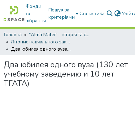
Фонди
Пошук за
та
Статистика
Увій
критеріями
зібрання
Головна
"Alma Mater" - історія та сьогодення Університету
Літопис навчального закладу: МІМСГ-ТДАТА-ТДАТУ
Два юбилея одного вуза (130 лет учебному заведению и 10 лет ТГАТА)
Два юбилея одного вуза (130 лет
учебному заведению и 10 лет
ТГАТА)