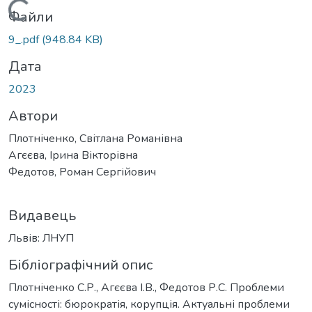
Вантажиться...
Файли
9_.pdf
(948.84 KB)
Дата
2023
Автори
Плотніченко, Світлана Романівна
Агєєва, Ірина Вікторівна
Федотов, Роман Сергійович
Видавець
Львів: ЛНУП
Бібліографічний опис
Плотніченко С.Р., Агєєва І.В., Федотов Р.С. Проблеми
сумісності: бюрократія, корупція. Актуальні проблеми