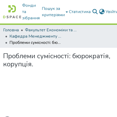
Фонди
Пошук за
та
Статистика
Увій
критеріями
зібрання
Головна
Факультет Економіки та бізнесу
Кафедра Менеджменту та публічного адміністрування
Проблеми сумісності: бюрократія, корупція.
Проблеми сумісності: бюрократія,
корупція.