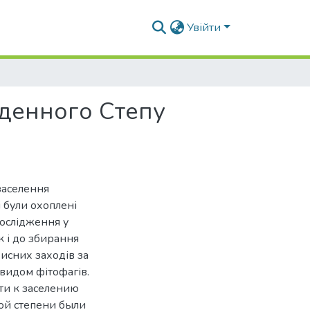
Увійти
вденного Степу
 заселення
і були охоплені
ослідження у
 і до збирання
исних заходів за
 видом фітофагів.
ти к заселению
ной степени были