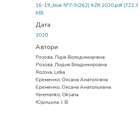
Вантажиться...
16-19_blok №7-9(262) KZR 2020.pdf
(722.3
KB)
Дата
2020
Автори
Розова, Лідія Володимирівна
Розова, Лидия Владимировна
Rozova, Lidiia
Єременко, Оксана Анатоліївна
Еременко, Оксана Анатольевна
Yeremenko, Oksana
Юдицька, І. В.