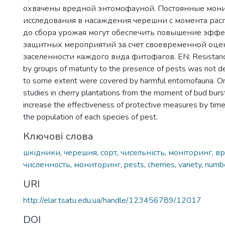
охвачены вредной энтомофауной. Постоянные мон
исследования в насаждения черешни с момента расп
до сбора урожая могут обеспечить повышение эфф
защитных мероприятий за счет своевременной оце
заселенности каждого вида фитофагов. EN: Resistance 
by groups of maturity to the presence of pests was not det
to some extent were covered by harmful entomofauna. On
studies in cherry plantations from the moment of bud burs
increase the effectiveness of protective measures by tim
the population of each species of pest.
Ключові слова
шкідники
,
черешня
,
сорт
,
чисельність
,
моніторинг
,
вр
численность
,
мониторинг
,
pests
,
cherries
,
variety
,
numb
URI
http://elar.tsatu.edu.ua/handle/123456789/12017
DOI