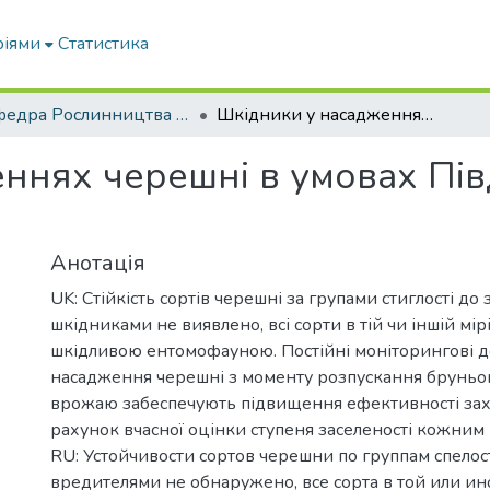
ріями
Статистика
Кафедра Рослинництва та садівництва ім. професора В.В. Калитки
Шкідники у насадженнях черешні в умовах Південного Степу України
ннях черешні в умовах Пі
Анотація
UK: Стійкість сортів черешні за групами стиглості до
шкідниками не виявлено, всі сорти в тій чи іншій мір
шкідливою ентомофауною. Постійні моніторингові д
насадження черешні з моменту розпускання бруньок
врожаю забеспечують підвищення ефективності зах
рахунок вчасної оцінки ступеня заселеності кожним
RU: Устойчивости сортов черешни по группам спелос
вредителями не обнаружено, все сорта в той или и