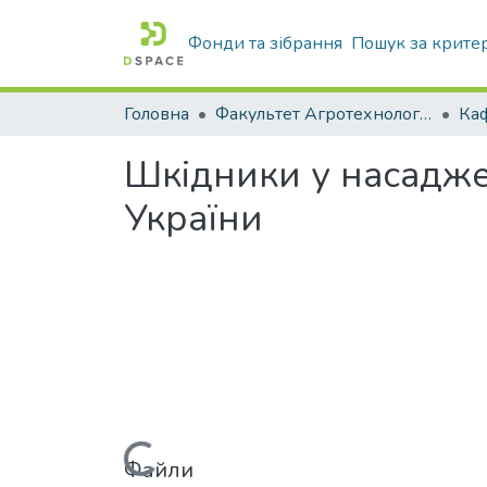
Фонди та зібрання
Пошук за крите
Головна
Факультет Агротехнологій та екології
Шкідники у насадже
України
Файли