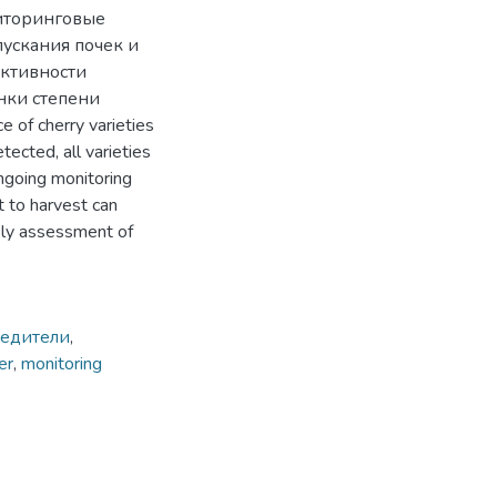
иторинговые
ускания почек и
ективности
нки степени
of cherry varieties
ected, all varieties
going monitoring
t to harvest can
ely assessment of
едители
,
er
,
monitoring