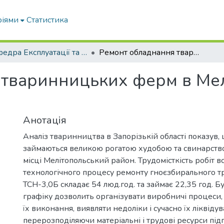
ріями
Статистика
Кафедра Експлуатації та технічного сервісу машин
Ремонт обладнання тваринницьких ферм в Мелітопольському районі
 тваринницьких ферм в Ме
Анотація
Аналіз тваринництва в Запорізькій області показув,
займаються великою рогатою худобою та свинарство
місці Мелітопольський район. Трудомісткість робіт в
технологічного процесу ремонту гноєзбирального т
ТСН-3,0Б складає 54 люд.год. та займає 22,35 год. Б
графіку дозволить організувати виробничі процеси,
їх виконання, виявляти недоліки і сучасно їх ліквідув
перерозподіляючи матеріальні і трудові ресурси під