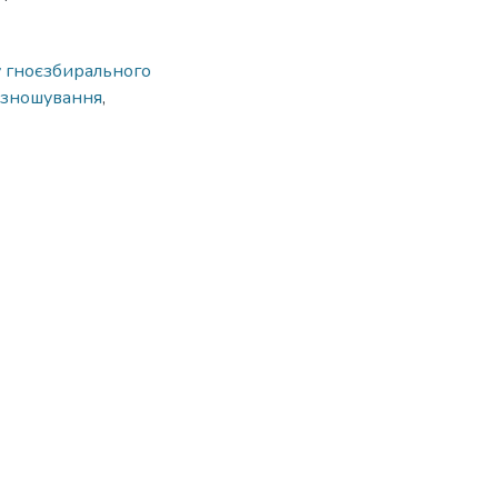
 гноєзбирального
 зношування
,