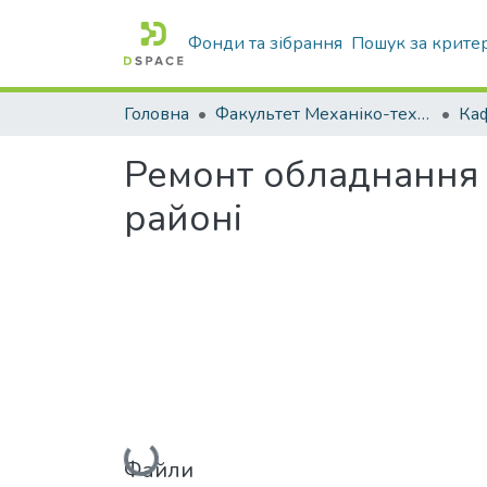
Фонди та зібрання
Пошук за крите
Головна
Факультет Механіко-технологічний
Ремонт обладнання
районі
Вантажиться...
Файли