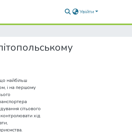
Увійти
літопольському
 що найбільш
м, і на першому
сього
ранспортера
удування сітьового
 контролювати хід
ати,
приємства.