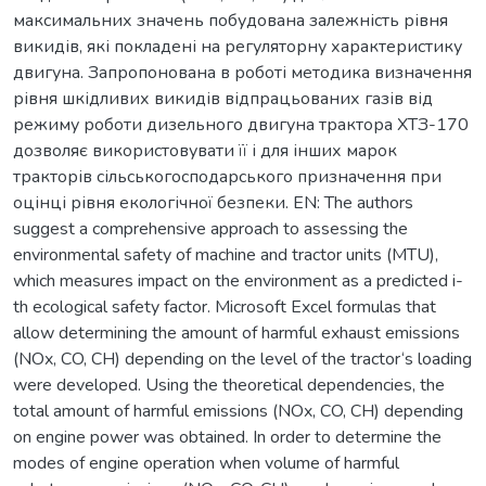
максимальних значень побудована залежність рівня
викидів, які покладені на регуляторну характеристику
двигуна. Запропонована в роботі методика визначення
рівня шкідливих викидів відпрацьованих газів від
режиму роботи дизельного двигуна трактора ХТЗ-170
дозволяє використовувати її і для інших марок
тракторів сільськогосподарського призначення при
оцінці рівня екологічної безпеки. EN: The authors
suggest a comprehensive approach to assessing the
environmental safety of machine and tractor units (MTU),
which measures impact on the environment as a predicted i-
th ecological safety factor. Microsoft Excel formulas that
allow determining the amount of harmful exhaust emissions
(NOx, CO, CH) depending on the level of the tractor‘s loading
were developed. Using the theoretical dependencies, the
total amount of harmful emissions (NOx, CO, CH) depending
on engine power was obtained. In order to determine the
modes of engine operation when volume of harmful