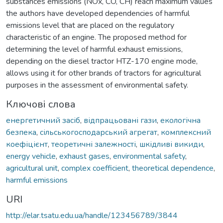
substances emissions (NOx, CO, CH) reach maximum values
the authors have developed dependencies of harmful
emissions level that are placed on the regulatory
characteristic of an engine. The proposed method for
determining the level of harmful exhaust emissions,
depending on the diesel tractor HTZ-170 engine mode,
allows using it for other brands of tractors for agricultural
purposes in the assessment of environmental safety.
Ключові слова
енергетичний засіб
,
відпрацьовані гази
,
екологічна
безпека
,
сільськогосподарський агрегат
,
комплексний
коефіцієнт
,
теоретичні залежності
,
шкідливі викиди
,
energy vehicle
,
exhaust gases
,
environmental safety
,
agricultural unit
,
complex coefficient
,
theoretical dependence
,
harmful emissions
URI
http://elar.tsatu.edu.ua/handle/123456789/3844