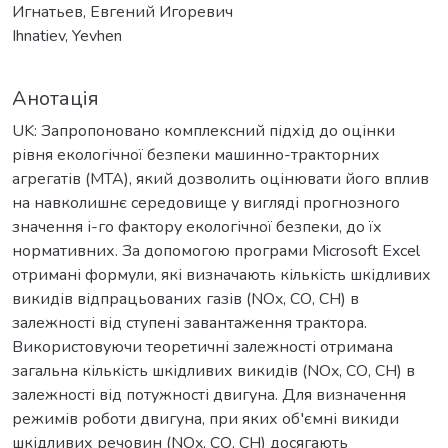
Игнатьев, Евгений Игоревич
Ihnatiev, Yevhen
Анотація
UK: Запропоновано комплексний підхід до оцінки
рівня екологічної безпеки машинно-тракторних
агрегатів (МТА), який дозволить оцінювати його вплив
на навколишнє середовище у вигляді прогнозного
значення і-го фактору екологічної безпеки, до їх
нормативних. За допомогою програми Microsoft Excel
отримані формули, які визначають кількість шкідливих
викидів відпрацьованих газів (NOx, СО, СН) в
залежності від ступені завантаження трактора.
Використовуючи теоретичні залежності отримана
загальна кількість шкідливих викидів (NOx, СО, СН) в
залежності від потужності двигуна. Для визначення
режимів роботи двигуна, при яких об′ємні викиди
шкідливих речовин (NOx, СО, СН) досягають