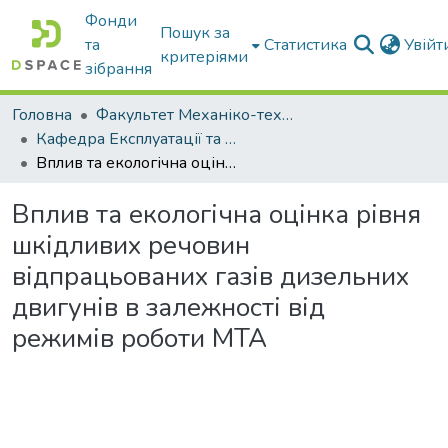
Фонди
Пошук за
та
Статистика
Увій
критеріями
зібрання
Головна
Факультет Механіко-технологічний
Кафедра Експлуатації та технічного сервісу машин
Вплив та екологічна оцінка рівня шкідливих речовин відпрацьованих газів дизельних двигунів в залежності від режимів роботи МТА
Вплив та екологічна оцінка рівня
шкідливих речовин
відпрацьованих газів дизельних
двигунів в залежності від
режимів роботи МТА