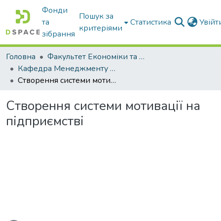
Фонди
Пошук за
та
Статистика
Увій
критеріями
зібрання
Головна
Факультет Економіки та бізнесу
Кафедра Менеджменту та публічного адміністрування
Створення системи мотивації на підприємстві
Створення системи мотивації на
підприємстві