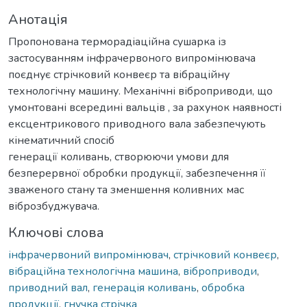
Анотація
Пропонована терморадіаційна сушарка із
застосуванням інфрачервоного випромінювача
поєднує стрічковий конвеєр та вібраційну
технологічну машину. Механічні віброприводи, що
умонтовані всередині вальців , за рахунок наявності
ексцентрикового приводного вала забезпечують
кінематичний спосіб
генерації коливань, створюючи умови для
безперервної обробки продукції, забезпечення її
зваженого стану та зменшення коливних мас
віброзбуджувача.
Ключові слова
інфрачервоний випромінювач
,
стрічковий конвеєр
,
вібраційна технологічна машина
,
віброприводи
,
приводний вал
,
генерація коливань
,
обробка
продукції
,
гнучка стрічка