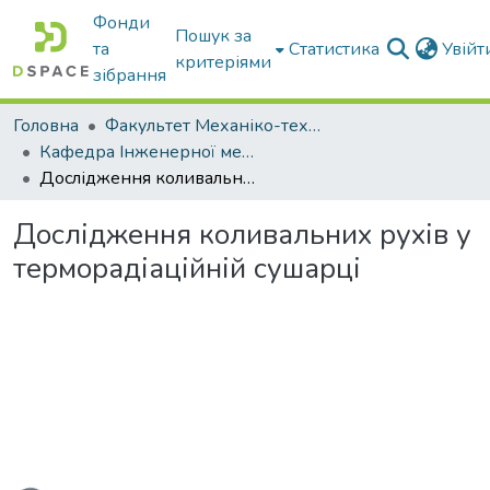
Фонди
Пошук за
та
Статистика
Увій
критеріями
зібрання
Головна
Факультет Механіко-технологічний
Кафедра Інженерної механіки та комп'ютерного проектування
Дослідження коливальних рухів у терморадіаційній сушарці
Дослідження коливальних рухів у
терморадіаційній сушарці