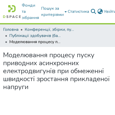
Фонди
Пошук за
та
Статистика
Увій
критеріями
зібрання
Головна
Конференції, збірки, публікації молодих вчених і здобувачів : магістрів, бакалаврів, аспірантів.
Публікації здобувачів (бакалаврів. магістрів, аспірантів)
Моделювання процесу пуску приводних асинхронних електродвигунів при обмеженні швидкості зростання прикладеної напруги
Моделювання процесу пуску
приводних асинхронних
електродвигунів при обмеженні
швидкості зростання прикладеної
напруги