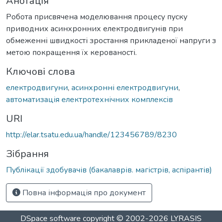
Анотація
Робота присвячена моделювання процесу пуску
приводних асинхронних електродвигунів при
обмеженні швидкості зростання прикладеної напруги з
метою покращення їх керованості.
Ключові слова
електродвигуни
,
асинхронні електродвигуни
,
автоматизація електротехнічних комплексів
URI
http://elar.tsatu.edu.ua/handle/123456789/8230
Зібрання
Публікації здобувачів (бакалаврів. магістрів, аспірантів)
Повна інформація про документ
DSpace software
copyright © 2002-2026
LYRASIS