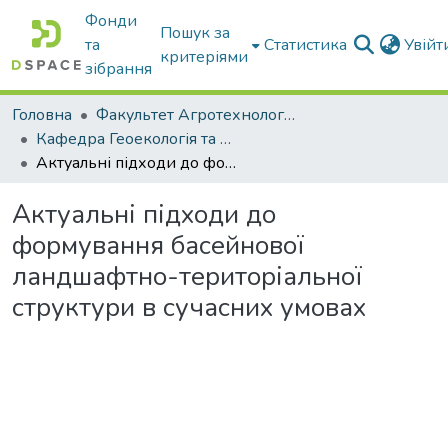
Фонди
Пошук за
та
Статистика
Увій
критеріями
зібрання
Головна
Факультет Агротехнологій та екології
Кафедра Геоекологія та землеустрій
Актуальні підходи до формування басейнової ландшафтно-територіальної структури в сучасних умовах
Актуальні підходи до
формування басейнової
ландшафтно-територіальної
структури в сучасних умовах