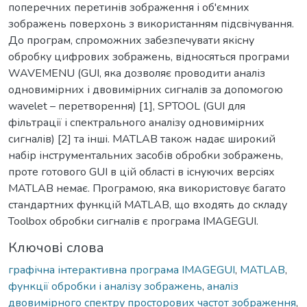
поперечних перетинів зображення і об'ємних
зображень поверхонь з використанням підсвічування.
До програм, спроможних забезпечувати якісну
обробку цифрових зображень, відносяться програми
WAVEMENU (GUI, яка дозволяє проводити аналіз
одновимірних і двовимірних сигналів за допомогою
wavelet – перетворення) [1], SPTOOL (GUI для
фільтрації і спектрального аналізу одновимірних
сигналів) [2] та інші. MATLAB також надає широкий
набір інструментальних засобів обробки зображень,
проте готового GUI в цій області в існуючих версіях
MATLAB немає. Програмою, яка використовує багато
стандартних функцій MATLAB, що входять до складу
Toolbox обробки сигналів є програма IMAGEGUI.
Ключові слова
графічна інтерактивна програма IMAGEGUI
,
MATLAB
,
функції обробки і аналізу зображень
,
аналіз
двовимірного спектру просторових частот зображення
,