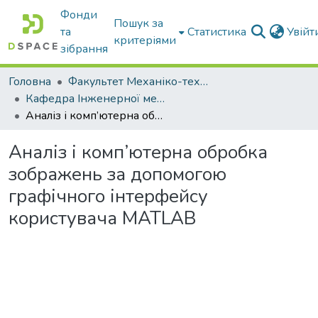
Фонди
Пошук за
та
Статистика
Увій
критеріями
зібрання
Головна
Факультет Механіко-технологічний
Кафедра Інженерної механіки та комп'ютерного проектування
Аналіз і комп’ютерна обробка зображень за допомогою графічного інтерфейсу користувача МATLAB
Аналіз і комп’ютерна обробка
зображень за допомогою
графічного інтерфейсу
користувача МATLAB