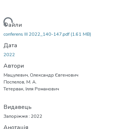
ться...
Файли
conferens III 2022_140-147.pdf
(1.61 MB)
Дата
2022
Автори
Мацулевич, Олександр Євгенович
Поспелов, М. А.
Тетервак, Ілля Романович
Видавець
Запоріжжя : 2022
Анотація