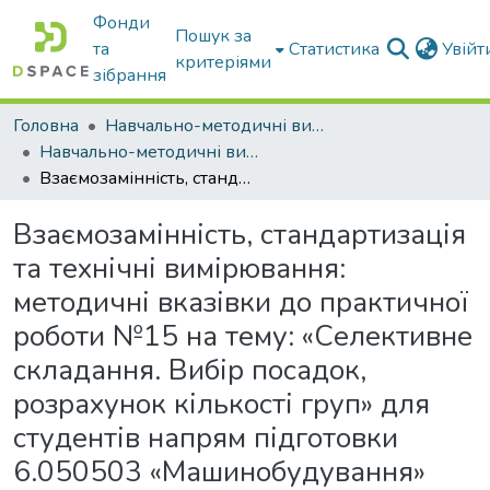
Фонди
Пошук за
та
Статистика
Увій
критеріями
зібрання
Головна
Навчально-методичні видання
Навчально-методичні видання
Взаємозамінність, стандартизація та технічні вимірювання: методичні вказівки до практичної роботи №15 на тему: «Селективне складання. Вибір посадок, розрахунок кількості груп» для студентів напрям підготовки 6.050503 «Машинобудування» ОКР Бакалавр
Взаємозамінність, стандартизація
та технічні вимірювання:
методичні вказівки до практичної
роботи №15 на тему: «Селективне
складання. Вибір посадок,
розрахунок кількості груп» для
студентів напрям підготовки
6.050503 «Машинобудування»