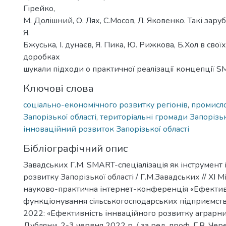
Гірейко,
М. Долішний, О. Лях, С.Мосов, Л. Яковенко. Такі зару
Я.
Бжуська, І. дунаєв, Я. Пика, Ю. Рижкова, Б.Хол в сво
доробках
шукали підходи о практичної реалізації концепції SM
Ключові слова
соціально-економічного розвитку регіонів
,
промисл
Запорізької області
,
територіальні громади Запорізьк
інноваційний розвиток Запорізької області
Бібліографічний опис
Завадських Г.М. SMART-спеціалізація як інструмент
розвитку Запорізької області / Г.М.Завадських // XІ
науково-практична інтернет-конференція «Ефектив
функціонування сільськогосподарських підприємст
2022: «Ефективність іннваційного розвитку аграрни
Дубляни, 2-3 червня 2022 р. / за ред. проф. Г.В. Чер