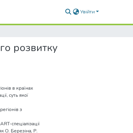
Увійти
ого розвитку
онів в країнах
ї, суть якої
регіонів з
ART-спеціалізації
к О. Березіна, Р.