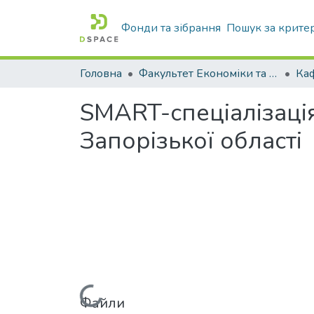
Фонди та зібрання
Пошук за крите
Головна
Факультет Економіки та бізнесу
SMART-спеціалізація
Запорізької області
Файли