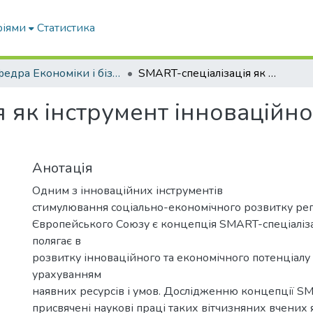
ріями
Статистика
Кафедра Економіки і бізнесу
SMART-спеціалізація як інструмент інноваційного розвитку Запорізької області
 як інструмент інноваційн
Анотація
Одним з інноваційних інструментів
стимулювання соціально-економічного розвитку регі
Європейського Союзу є концепція SMART-спеціалізаці
полягає в
розвитку інноваційного та економічного потенціалу 
урахуванням
наявних ресурсів і умов. Дослідженню концепції SM
присвячені наукові праці таких вітчизняних вчених я