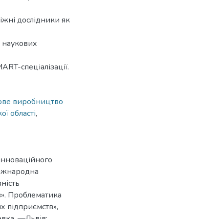
біжні дослідники як
їх наукових
ART-спеціалізації.
ове виробництво
ої області
,
 інноваційного
 Міжнародна
ність
в». Проблематика
х підприємств»,
евка. —Львів: