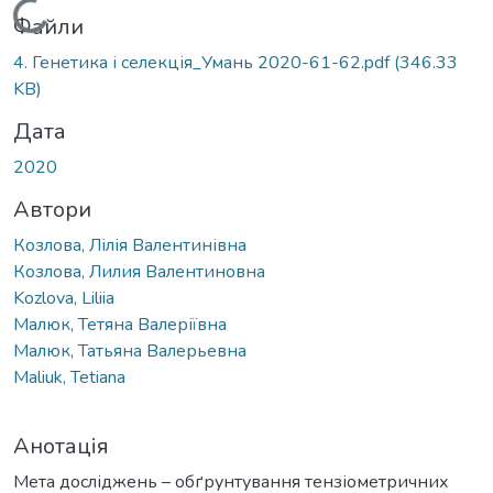
Вантажиться...
Файли
4. Генетика і селекція_Умань 2020-61-62.pdf
(346.33
KB)
Дата
2020
Автори
Козлова, Лілія Валентинівна
Козлова, Лилия Валентиновна
Kozlova, Liliia
Малюк, Тетяна Валеріївна
Малюк, Татьяна Валерьевна
Maliuk, Tetiana
Анотація
Мета досліджень – обґрунтування тензіометричних