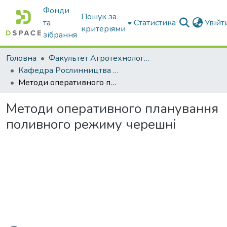
Фонди
Пошук за
та
Статистика
Увій
критеріями
зібрання
Головна
Факультет Агротехнологій та екології
Кафедра Рослинництва та садівництва ім. професора В.В. Калитки
Методи оперативного планування поливного режиму черешні
Методи оперативного планування
поливного режиму черешні