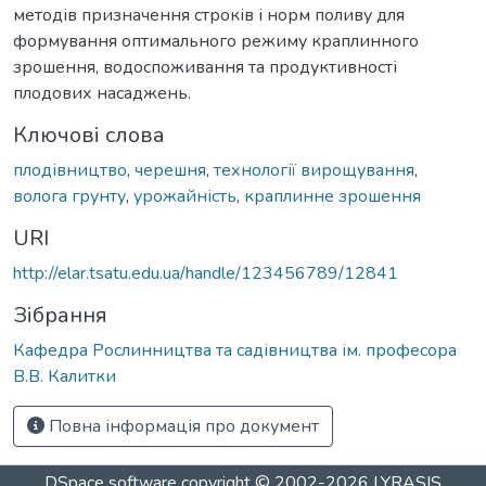
методів призначення строків і норм поливу для
формування оптимального режиму краплинного
зрошення, водоспоживання та продуктивності
плодових насаджень.
Ключові слова
плодівництво
,
черешня
,
технології вирощування
,
волога грунту
,
урожайність
,
краплинне зрошення
URI
http://elar.tsatu.edu.ua/handle/123456789/12841
Зібрання
Кафедра Рослинництва та садівництва ім. професора
В.В. Калитки
Повна інформація про документ
DSpace software
copyright © 2002-2026
LYRASIS