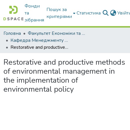
Фонди
Пошук за
та
Статистика
Увій
критеріями
зібрання
Головна
Факультет Економіки та бізнесу
Кафедра Менеджменту та публічного адміністрування
Restorative and productive methods of environmental management in the implementation of environmental policy
Restorative and productive methods
of environmental management in
the implementation of
environmental policy