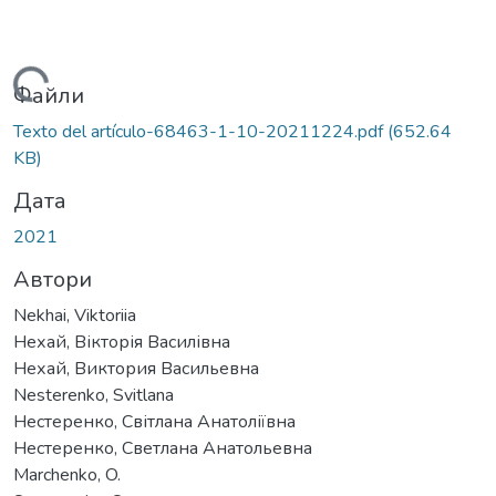
иться...
Файли
Texto del artículo-68463-1-10-20211224.pdf
(652.64
KB)
Дата
2021
Автори
Nekhai, Viktoriia
Нехай, Вікторія Василівна
Нехай, Виктория Васильевна
Nesterenko, Svitlana
Нестеренко, Світлана Анатоліївна
Нестеренко, Светлана Анатольевна
Marchenko, O.