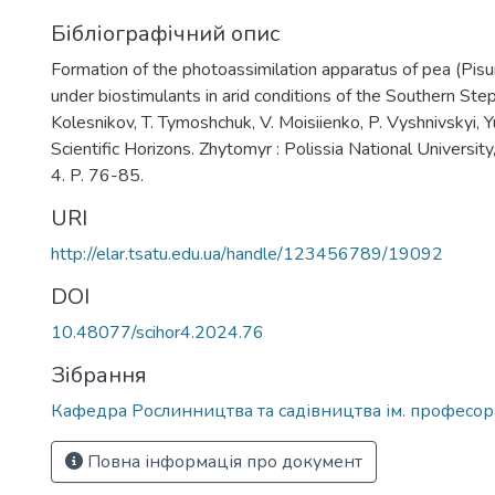
Бібліографічний опис
Formation of the photoassimilation apparatus of pea (Pisu
under biostimulants in arid conditions of the Southern Ste
Kolesnikov, T. Tymoshchuk, V. Moisiienko, P. Vyshnivskyi, Y
Scientific Horizons. Zhytomyr : Polissia National University
4. P. 76-85.
URI
http://elar.tsatu.edu.ua/handle/123456789/19092
DOI
10.48077/scihor4.2024.76
Зібрання
Кафедра Рослинництва та садівництва ім. професора
Повна інформація про документ