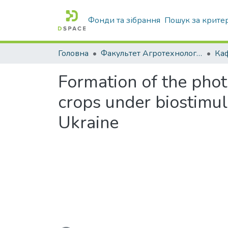
Фонди та зібрання
Пошук за крите
Головна
Факультет Агротехнологій та екології
Formation of the phot
crops under biostimul
Ukraine
Вантажиться...