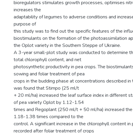
bioregulators stimulates growth processes, optimises nitro
increases the
adaptability of legumes to adverse conditions and increase
purpose of
this study was to find out the specific features of the infl
biostimulants on the formation of the photoassimilation a
the Oplot variety in the Southern Steppe of Ukraine.
A 3-year small-plot study was conducted to determine the
total chlorophyll content, and net
photosynthetic productivity in pea crops. The biostimulan
sowing and foliar treatment of pea
crops in the budding phase at concentrations described in
was found that Stimpo (25 ml/t
+ 20 ml/ha) increased the leaf surface index in different s
of pea variety Oplot by 1.12-1.54
times and Regoplant (250 ml/t + 50 ml/ha) increased the 
1.18-1.38 times compared to the
control. A significant increase in the chlorophyll content i
recorded after foliar treatment of crops