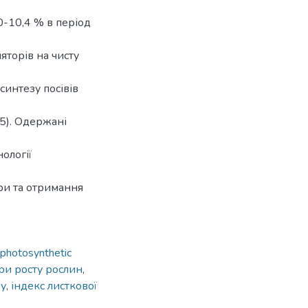
0-10,4 % в період
яторів на чисту
синтезу посівів
65). Одержані
ології
ри та отримання
 photosynthetic
ри росту рослин
,
зу
,
індекс листкової