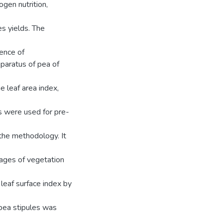
gen nutrition,
s yields. The
uence of
pparatus of pea of
 leaf area index,
ts were used for pre-
 the methodology. It
tages of vegetation
leaf surface index by
n pea stipules was