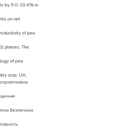
nts by 9.0-10.4% in
nts on net
oductivity of pea
5) phases. The
ology of pea
lity crop. UA:
есприятливих
ушення
гічно безпечних
тивність