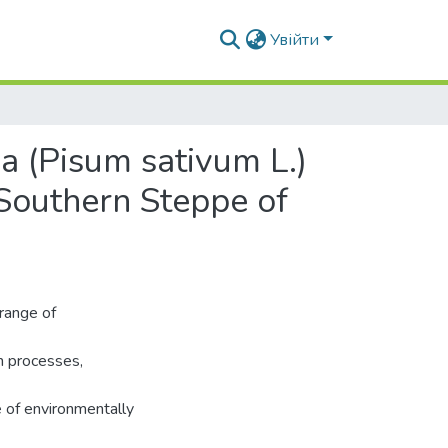
Увійти
a (Pisum sativum L.)
 Southern Steppe of
range of
th processes,
e of environmentally