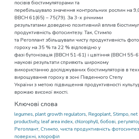
посівів біостимуляторами та
перебільшувало значення контрольних рослин на 9,
ВВСН 61(65) – 75(79). За 3-х річними
результатами доведено позитивний вплив біостимул
продуктивність фотосинтезу. Так, Стимпо
та Регоплант збільшували чисту продуктивність фото
гороху на 35 % та 22 % відповідно у
фазі бутонізація (BBCH 51-61) і цвітіння (ВВСН 55-
наукові результати сприяють широкому
використанню досліджуваних біостимуляторів в техн
вирощування гороху в зоні Південного Степу
України з метою підвищення продуктивності культу
врожаю високої якості.
Ключові слова
legumes
,
plant growth regulators
,
Regoplant
,
Stimpo
,
net
productivity
,
leaf area index
,
chlorophyll
,
бобові
,
регулято
Регоплант
,
Стимпо
,
чиста продуктивність фотосинте
поверхні
,
хлорофіл