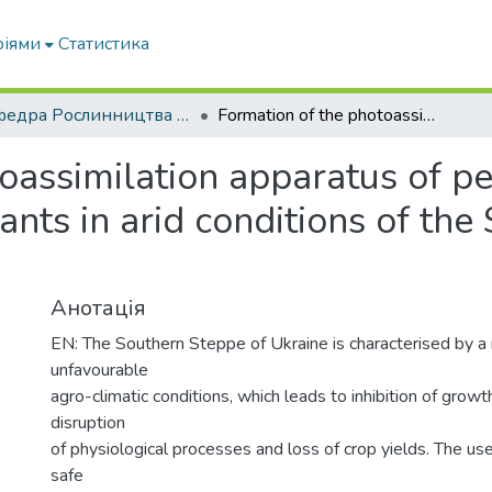
ріями
Статистика
Кафедра Рослинництва та садівництва ім. професора В.В. Калитки
Formation of the photoassimilation apparatus of pea (Pisum sativum L.) crops under biostimulants in arid conditions of the Southern Steppe of Ukraine
oassimilation apparatus of pe
ants in arid conditions of the
Анотація
EN: The Southern Steppe of Ukraine is characterised by a 
unfavourable
agro-climatic conditions, which leads to inhibition of grow
disruption
of physiological processes and loss of crop yields. The us
safe