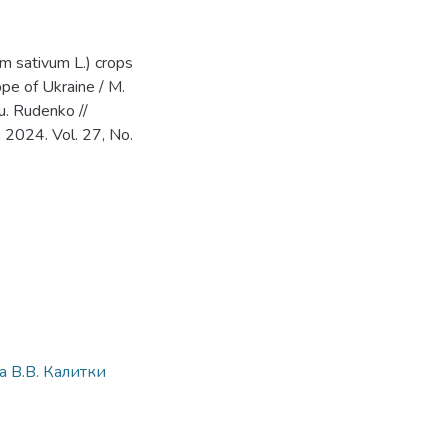
m sativum L.) crops
ppe of Ukraine / M.
u. Rudenkо //
, 2024. Vol. 27, No.
 В.В. Калитки