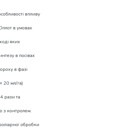
особливості впливу
Оплот в умовах
ході яких
интезу в посівах
ороху в фазі
+ 20 мл/га)
54 рази та
о з контролем.
фоліарної обробки