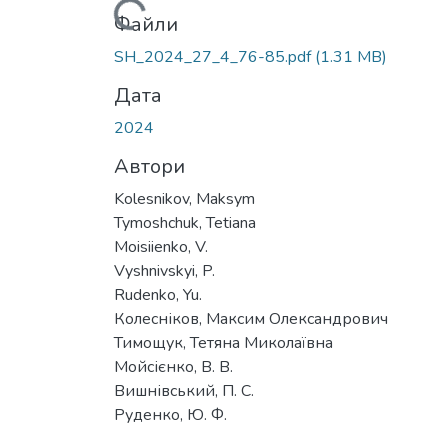
Файли
SH_2024_27_4_76-85.pdf
(1.31 MB)
Дата
2024
Автори
Kolesnikov, Maksym
Tymoshchuk, Tetiana
Moisiienko, V.
Vyshnivskyi, P.
Rudenkо, Yu.
Колесніков, Максим Олександрович
Тимощук, Тетяна Миколаївна
Мойсієнко, В. В.
Вишнівський, П. С.
Руденко, Ю. Ф.