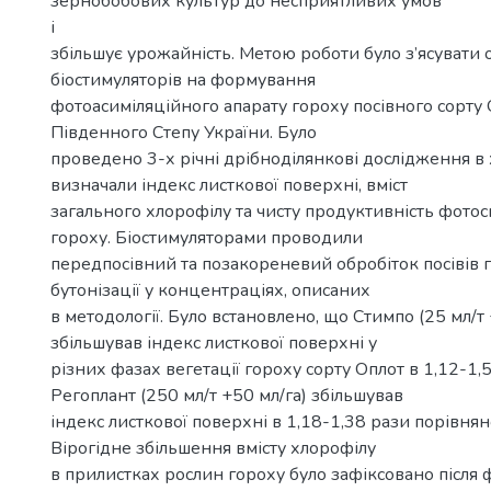
зернобобових культур до несприятливих умов
і
збільшує урожайність. Метою роботи було з’ясувати 
біостимуляторів на формування
фотоасиміляційного апарату гороху посівного сорту 
Південного Степу України. Було
проведено 3-х річні дрібноділянкові дослідження в 
визначали індекс листкової поверхні, вміст
загального хлорофілу та чисту продуктивність фотос
гороху. Біостимуляторами проводили
передпосівний та позакореневий обробіток посівів г
бутонізації у концентраціях, описаних
в методології. Було встановлено, що Стимпо (25 мл/т 
збільшував індекс листкової поверхні у
різних фазах вегетації гороху сорту Оплот в 1,12-1,
Регоплант (250 мл/т +50 мл/га) збільшував
індекс листкової поверхні в 1,18-1,38 рази порівнян
Вірогідне збільшення вмісту хлорофілу
в прилистках рослин гороху було зафіксовано після 