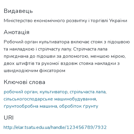
Видавець
Міністерство економічного розвитку і торгівлі України
Анотація
Робочий орган культиватора включає стояк з підошвою
та накладкою і стрілчасту лапу. Стрілчаста лапа
приєднана до підошви за допомогою, меншою мірою,
двох штифтів та рухомої вздовж стояка накладки з
швидкодіючим фіксатором
Ключові слова
робочий орган
,
культиватор
,
стрільчаста лапа
,
сільськогосподарське машинобудування
,
ґрунтообробна машина
,
обробіток ґрунту
URI
http://elar.tsatu.edu.ua/handle/123456789/7932