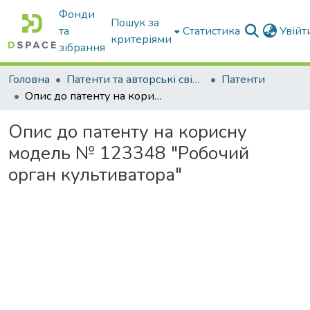
Фонди
Пошук за
та
Статистика
Увій
критеріями
зібрання
Головна
Патенти та авторські свідоцтва
Патенти
Опис до патенту на корисну модель № 123348 "Робочий орган культиватора"
Опис до патенту на корисну
модель № 123348 "Робочий
орган культиватора"