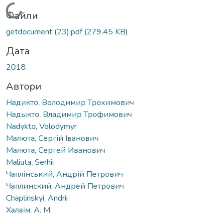
Вантажиться...
Файли
getdocument (23).pdf
(279.45 KB)
Дата
2018
Автори
Надикто, Володимир Трохимович
Надыкто, Владимир Трофимович
Nadykto, Volodymyr
Малюта, Сергій Іванович
Малюта, Сергей Иванович
Maliuta, Serhii
Чаплінський, Андрій Петрович
Чаплинский, Андрей Петрович
Chaplinskyi, Andrii
Халаім, А. М.