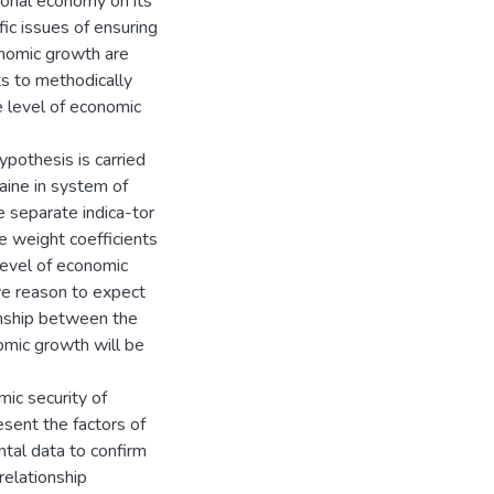
tional economy on its
fic issues of ensuring
onomic growth are
ts to methodically
e level of economic
ypothesis is carried
raine in system of
e separate indica-tor
he weight coefficients
level of economic
ive reason to expect
ionship between the
omic growth will be
ic security of
sent the factors of
ntal data to confirm
relationship