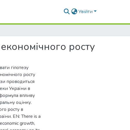
Увійти
 економічного росту
вати гіпотезу
ономічного росту
ези проводиться
еки України в
 формула впливу
ральну оцінку.
го росту в
їни. EN: There is a
n economic growth,