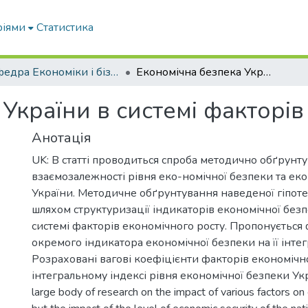
ріями
Статистика
Кафедра Економіки і бізнесу
Економічна безпека України в системі факторів економічного росту
України в системі факторів
Анотація
UK: В статті проводиться спроба методично обґрунту
взаємозалежності рівня еко-номічної безпеки та ек
України. Методичне обґрунтування наведеної гіпот
шляхом структуризації індикаторів економічної безп
системі факторів економічного росту. Пропонується
окремого індикатора економічної безпеки на її інтег
Розраховані вагові коефіцієнти факторів економічно
інтегральному індексі рівня економічної безпеки Укра
large body of research on the impact of various factors o