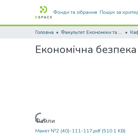
Фонди та зібрання
Пошук за крите
Головна
Факультет Економіки та бізнесу
Економічна безпека 
Вантажиться...
Файли
Макет №2 (40)-111-117.pdf
(510.1 KB)