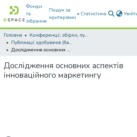
Фонди
Пошук за
та
Статистика
Увій
критеріями
зібрання
Головна
Конференції, збірки, публікації молодих вчених і здобувачів : магістрів, бакалаврів, аспірантів.
Публікації здобувачів (бакалаврів. магістрів, аспірантів)
Дослідження основних аспектів інноваційного маркетингу
Дослідження основних аспектів
інноваційного маркетингу