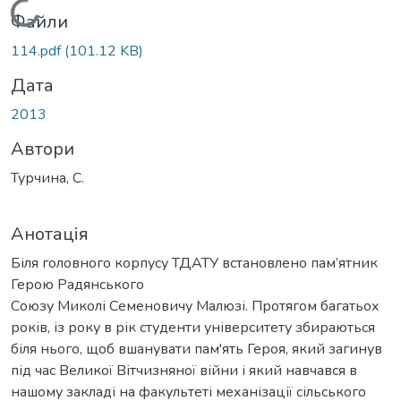
Вантажиться...
Файли
114.pdf
(101.12 KB)
Дата
2013
Автори
Турчина, С.
Анотація
Біля головного корпусу ТДАТУ встановлено пам’ятник
Герою Радянського
Союзу Миколі Семеновичу Малюзі. Протягом багатьох
років, із року в рік студенти університету збираються
біля нього, щоб вшанувати пам'ять Героя, який загинув
під час Великої Вітчизняної війни і який навчався в
нашому закладі на факультеті механізації сільського