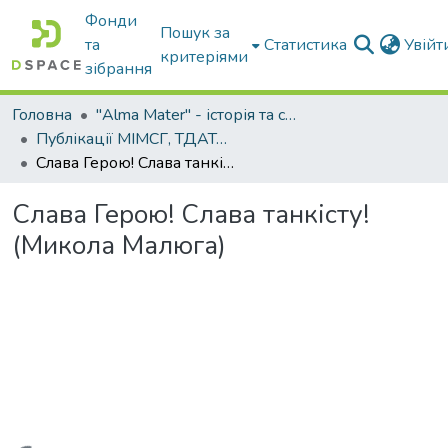
Фонди
Пошук за
та
Статистика
Увій
критеріями
зібрання
Головна
"Alma Mater" - історія та сьогодення Університету
Публікації МІМСГ, ТДАТА, ТДАТУ
Слава Герою! Слава танкісту!(Микола Малюга)
Слава Герою! Слава танкісту!
(Микола Малюга)