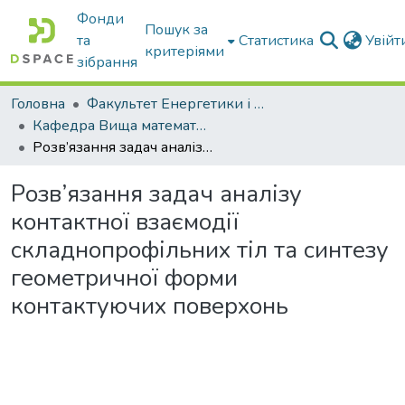
Фонди
Пошук за
та
Статистика
Увій
критеріями
зібрання
Головна
Факультет Енергетики і комп'ютерних технологій
Кафедра Вища математика та фізика
Розв’язання задач аналізу контактної взаємодії складнопрофільних тіл та синтезу геометричної форми контактуючих поверхонь
Розв’язання задач аналізу
контактної взаємодії
складнопрофільних тіл та синтезу
геометричної форми
контактуючих поверхонь