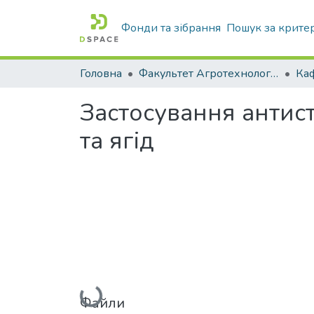
Фонди та зібрання
Пошук за крите
Головна
Факультет Агротехнологій та екології
Застосування антист
та ягід
Вантажиться...
Файли