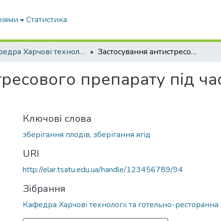
ріями
Статистика
Кафедра Харчові технологіі та готельно-ресторанна справа
Застосування антистресового препарату під час зберігання плодів та ягід
ресового препарату під ча
Ключові слова
зберігання плодів
,
зберігання ягід
URI
http://elar.tsatu.edu.ua/handle/123456789/94
Зібрання
Кафедра Харчові технологіі та готельно-ресторанна