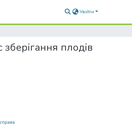
Увійти
с зберігання плодів
 справа