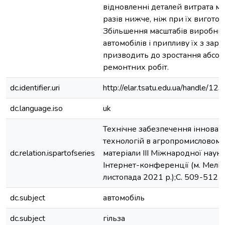
відновленні деталей витрата мета
разів нижче, ніж при їх виготов
Збільшення масштабів виробни
автомобілів і припливу їх з зар
призводить до зростання абсол
ремонтних робіт.
dc.identifier.uri
http://elar.tsatu.edu.ua/handle/
dc.language.iso
uk
Технічне забезпечення інновац
технологій в агропромисловому
dc.relation.ispartofseries
матеріали ІІІ Міжнародної наук
Інтернет-конференції (м. Меліт
листопада 2021 р.);С. 509-512
dc.subject
автомобіль
dc.subject
гільза