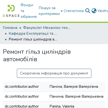
Фонди
Пошук за
та
Статистика
Увій
критеріями
зібрання
Головна
Факультет Механіко-технологічний
Кафедра Експлуатації та технічного сервісу машин
Ремонт гільз циліндрів автомобілів
Ремонт гільз циліндрів
автомобілів
Скорочена інформація про документ
dc.contributor.author
Паніна, Валерія Валеріївна
dc.contributor.author
Панина, Валерия Валерьевна
dc.contributor.author
Panina, Valeriia