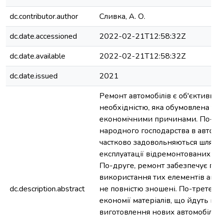
dc.contributor.author
Сливка, А. О.
dc.date.accessioned
2022-02-21T12:58:32Z
dc.date.available
2022-02-21T12:58:32Z
dc.date.issued
2021
Ремонт автомобілів є об'єктив
необхідністю, яка обумовлена т
економічними причинами. По-п
народного господарства в авто
частково задовольняються шля
експлуатації відремонтованих а
По-друге, ремонт забезпечує п
використання тих елементів авто
dc.description.abstract
не повністю зношені. По-третє,
економії матеріалів, що йдуть н
виготовлення нових автомобілі