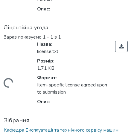
ажиться...
Опис:
Ліцензійна угода
Зараз показуємо
1 - 1 з 1
Назва:
license.txt
Розмір:
1.71 KB
Формат:
ажиться...
Item-specific license agreed upon
to submission
Опис:
Зібрання
Кафедра Експлуатації та технічного сервісу машин