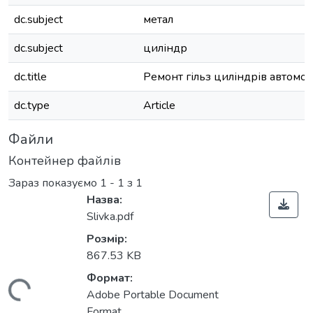
dc.subject
метал
dc.subject
циліндр
dc.title
Ремонт гільз циліндрів автомоб
dc.type
Article
Файли
Контейнер файлів
Зараз показуємо
1 - 1 з 1
Назва:
Slivka.pdf
Розмір:
867.53 KB
Формат:
Adobe Portable Document
Format