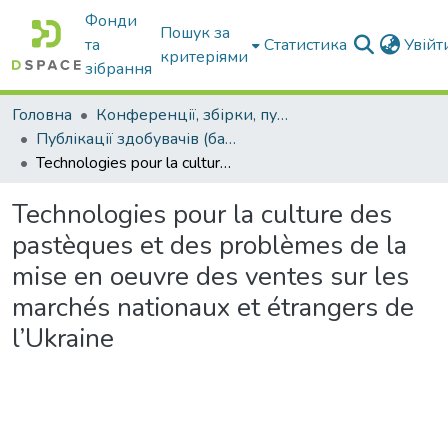
Фонди
Пошук за
та
Статистика
Увій
критеріями
зібрання
Головна
Конференції, збірки, публікації молодих вчених і здобувачів : магістрів, бакалаврів, аспірантів.
Публікації здобувачів (бакалаврів. магістрів, аспірантів)
Technologies pour la culture des pastèques et des problèmes de la mise en oeuvre des ventes sur les marchés nationaux et étrangers de l’Ukraine
Technologies pour la culture des
pastèques et des problèmes de la
mise en oeuvre des ventes sur les
marchés nationaux et étrangers de
l’Ukraine