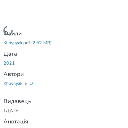
Вантажиться...
Файли
Khoynyak.pdf
(2.92 MB)
Дата
2021
Автори
Khoynyak, E. O.
Видавець
ТДАТУ
Анотація