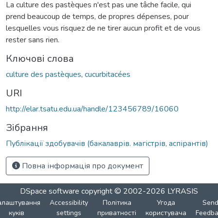
La culture des pastèques n'est pas une tâche facile, qui
prend beaucoup de temps, de propres dépenses, pour
lesquelles vous risquez de ne tirer aucun profit et de vous
rester sans rien.
Ключові слова
culture des pastèques
,
cucurbitacées
URI
http://elar.tsatu.edu.ua/handle/123456789/16060
Зібрання
Публікації здобувачів (бакалаврів. магістрів, аспірантів)
Повна інформація про документ
DSpace software
copyright © 2002-2026
LYRASIS
алаштування
Accessibility
Політика
Угода
Sen
куків
settings
приватності
користувача
Feedba