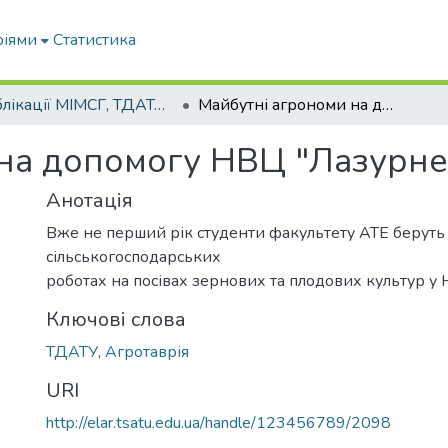
ріями
Статистика
Публікації МІМСГ, ТДАТА, ТДАТУ
Майбутні агрономи на допомогу НВЦ "Лазурне"!
на допомогу НВЦ "Лазурне
Анотація
Вже не перший рік студенти факультету АТЕ беруть 
сільськогосподарських
роботах на посівах зернових та плодових культур у
Ключові слова
ТДАТУ
,
Агротаврія
URI
http://elar.tsatu.edu.ua/handle/123456789/2098