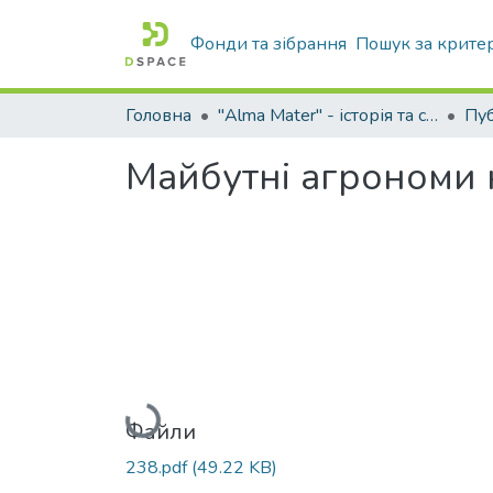
Фонди та зібрання
Пошук за крите
Головна
"Alma Mater" - історія та сьогодення Університету
Майбутні агрономи 
Вантажиться...
Файли
238.pdf
(49.22 KB)