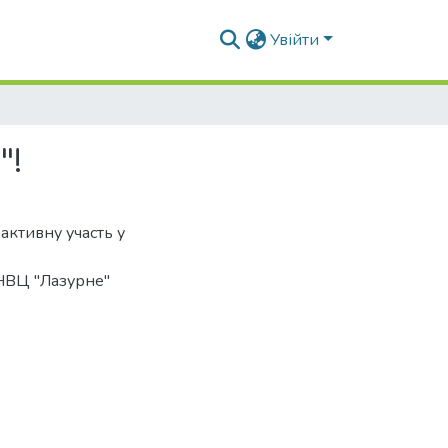
Увійти
"!
активну участь у
 НВЦ "Лазурне"