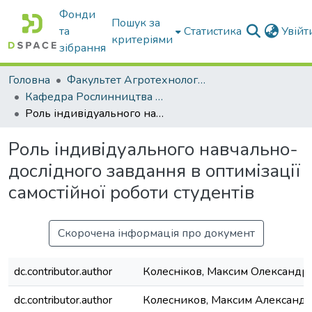
Фонди
Пошук за
та
Статистика
Увій
критеріями
зібрання
Головна
Факультет Агротехнологій та екології
Кафедра Рослинництва та садівництва ім. професора В.В. Калитки
Роль індивідуального навчально-дослідного завдання в оптимізації самостійної роботи студентів
Роль індивідуального навчально-
дослідного завдання в оптимізації
самостійної роботи студентів
Скорочена інформація про документ
dc.contributor.author
Колесніков, Максим Олександр
dc.contributor.author
Колесников, Максим Александ