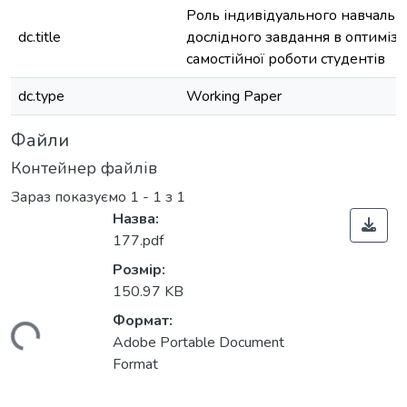
Роль індивідуального навчальн
dc.title
дослідного завдання в оптиміза
самостійної роботи студентів
dc.type
Working Paper
Файли
Контейнер файлів
Зараз показуємо
1 - 1 з 1
Назва:
177.pdf
Розмір:
150.97 KB
Формат:
ажиться...
Adobe Portable Document
Format