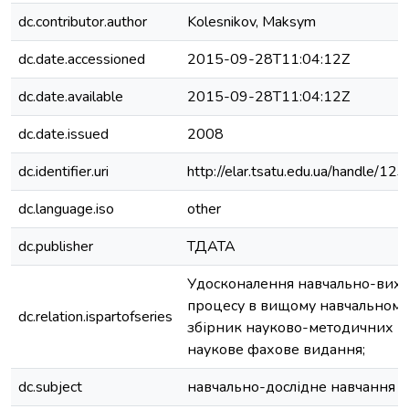
dc.contributor.author
Kolesnikov, Maksym
dc.date.accessioned
2015-09-28T11:04:12Z
dc.date.available
2015-09-28T11:04:12Z
dc.date.issued
2008
dc.identifier.uri
http://elar.tsatu.edu.ua/handle/
dc.language.iso
other
dc.publisher
ТДАТА
Удосконалення навчально-вих
процесу в вищому навчальному 
dc.relation.ispartofseries
збірник науково-методичних пр
наукове фахове видання;
dc.subject
навчально-дослідне навчання