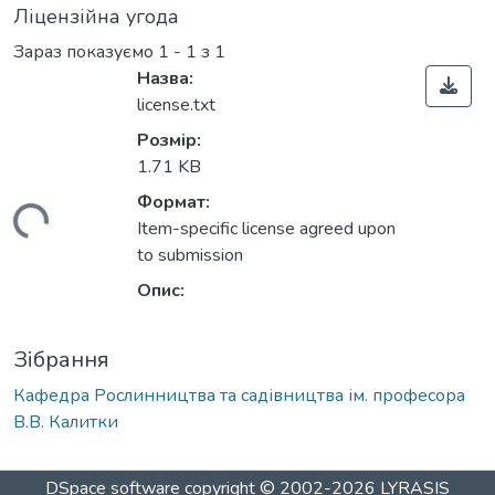
Ліцензійна угода
Зараз показуємо
1 - 1 з 1
Назва:
license.txt
Розмір:
1.71 KB
Формат:
ажиться...
Item-specific license agreed upon
to submission
Опис:
Зібрання
Кафедра Рослинництва та садівництва ім. професора
В.В. Калитки
DSpace software
copyright © 2002-2026
LYRASIS