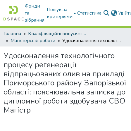
Фонди
Пошук за
та
Статистика
Увій
критеріями
зібрання
Головна
Кваліфікаційні випускні роботи бакалаврів і магістрів
Магістерські роботи
Удосконалення технологічного процесу регенерації відпрацьованих олив на прикладі Приморського району Запорізької області: пояснювальна записка до дипломної роботи здобувача СВО Магістр
Удосконалення технологічного
процесу регенерації
відпрацьованих олив на прикладі
Приморського району Запорізької
області: пояснювальна записка до
дипломної роботи здобувача СВО
Магістр