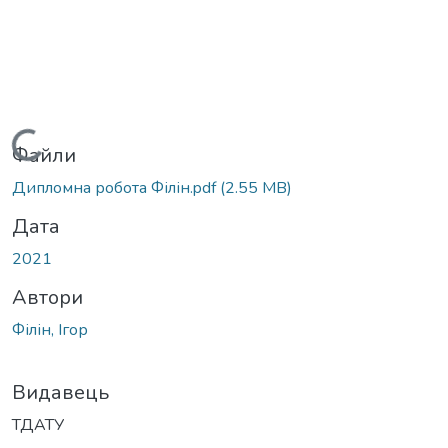
Вантажиться...
Файли
Дипломна робота Філін.pdf
(2.55 MB)
Дата
2021
Автори
Філін, Ігор
Видавець
ТДАТУ