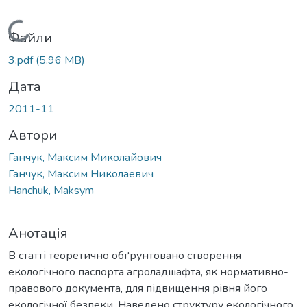
Вантажиться...
Файли
3.pdf
(5.96 MB)
Дата
2011-11
Автори
Ганчук, Максим Миколайович
Ганчук, Максим Николаевич
Hanchuk, Maksym
Анотація
В статті теоретично обґрунтовано створення
екологічного паспорта агроладшафта, як нормативно-
правового документа, для підвищення рівня його
екологічної безпеки. Наведено структуру екологічного