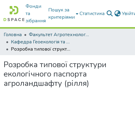
Фонди
Пошук за
та
Статистика
Увій
критеріями
зібрання
Головна
Факультет Агротехнологій та екології
Кафедра Геоекологія та землеустрій
Розробка типової структури екологічного паспорта агроландшафту (рілля)
Розробка типової структури
екологічного паспорта
агроландшафту (рілля)