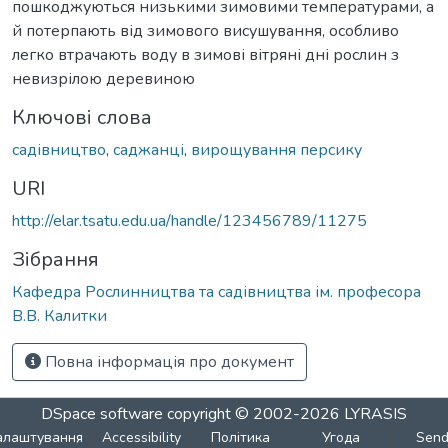
пошкоджуються низькими зимовими температурами, а
й потерпають від зимового висушування, особливо
легко втрачають воду в зимові вітряні дні рослин з
невизрілою деревиною
Ключові слова
садівництво
,
саджанці
,
вирощування персику
URI
http://elar.tsatu.edu.ua/handle/123456789/11275
Зібрання
Кафедра Рослинництва та садівництва ім. професора
В.В. Калитки
Повна інформація про документ
DSpace software
copyright © 2002-2026
LYRASIS
алаштування
Accessibility
Політика
Угода
Sen