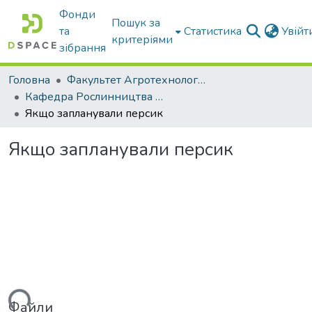
Фонди
Пошук за
та
Статистика
Увій
критеріями
зібрання
Головна
Факультет Агротехнологій та екології
Кафедра Рослинництва та садівництва ім. професора В.В. Калитки
Якщо запланували персик
Якщо запланували персик
ься...
Файли